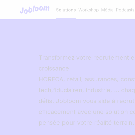
Jobloom
Solutions
Workshop
Média
Podcasts
Transformez votre recrutement 
croissance
HORECA, retail, assurances, const
tech,fiduciairen, industrie, … cha
défis. Jobloom vous aide à recrut
efficacement avec une solution c
pensée pour votre réalité terrain.