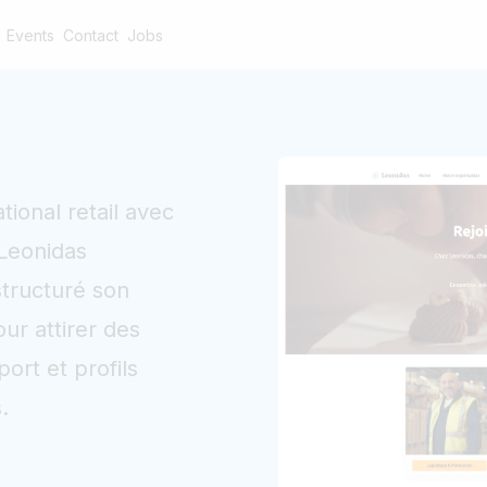
Events
Contact
Jobs
ional retail avec
 Leonidas
tructuré son
our attirer des
ort et profils
.