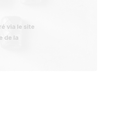
 via le site
e de la