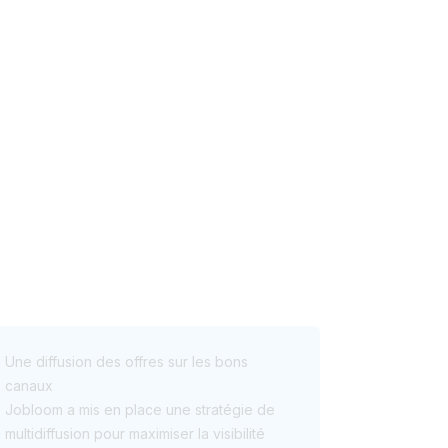
Une diffusion des offres sur les bons
canaux
Jobloom a mis en place une stratégie de
multidiffusion pour maximiser la visibilité