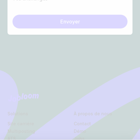
Envoyer
Footer
Jobloom
Solutions
À propos de nous
Site carrière
Contact
Multiposting
Démo
ATS
Jobs