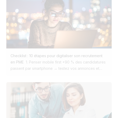
Recruter, ce n’est plus filtrer. C’est séduire, comme une
vraie marque. Les candidats veulent une expérience
claire, fluide, engageante. #3 Site carrière personnalisé
Mobile, fluide, à votre image. Jusqu’à 24 % de
conversion. #4 Diffusion sur 100+ plateformes
Automatiquement. Google job, Indeed, LinkedIn
Recruteur… en un clic. #5 Un ATS boosté à l’IA
Centralisez vos candidatures, automatisez, gagnez du
temps. #6 Le recrutements devient simple Les bons
Checklist : 10 étapes pour digitaliser son recrutement
candidats viennent à vous. Et ils ont envie de rester. #7
en PME
1. Penser mobile first +90 % des candidatures
Vos candidats ne sont pas des numéros Ce sont vos
passent par smartphone → testez vos annonces et
futurs clients internes. Et avec Jobloom, vous les
votre site carrière sur mobile. 2. Créer un vrai funnel de
recrutez comme vous vendez. La bonne nouvelle ?
conversion candidat Présence là où sont vos candidats
Tout ça se corrige facilement. Avec Jobloom, les PME
(Google Jobs, LinkedIn, réseaux sociaux) et parcours
peuvent digitaliser leur recrutement sans perdre leur
fluide jusqu’à la candidature. 3. Optimiser le site carrière
authenticité et sans se ruiner. Vous avez envie de voir
Un site classique convertit 0–2 % des visiteurs. Avec
comment ça marche ?
SEO + marque employeur, vous pouvez multiplier ce
chiffre par 10. 4. Développer sa marque employeur