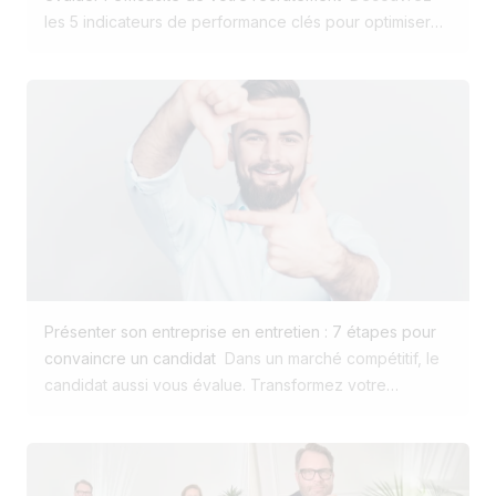
sur 5 abandonnent leur panier en ligne avant de
les 5 indicateurs de performance clés pour optimiser
finaliser. Dans le recrutement digital, c’est encore pire.
votre recrutement en 2025 : taux de conversion, temps
Si le processus n’est pas fluide et pensé mobile, vous
de recrutement, qualité des candidatures, coût par
perdez vos talents avant même de les rencontrer. Un
embauche et satisfaction des candidats. Améliorez
site carrière classique ne convertit que 0 à 2 % de ses
votre processus RH et attirez les meilleurs talents avec
visiteurs en candidats, alors qu’avec une expérience
des données précises et exploitables. Téléchargez
digitale optimisée (SEO, contenu marque employeur,
notre guide gratuit ! Introduction : Pourquoi il est
mobile first), ce taux peut être multiplié par 10 et ainsi
essentiel de mesurer l'efficacité de votre recrutement
créer une véritable source d'acquisition des candidats.
en 2025 « Si vous ne mesurez pas, vous ne pouvez
Digitaliser son recrutement est devenu un enjeu vital
pas améliorer. » Ce dicton n'a jamais été aussi pertinent
pour toute PME qui a besoin de talents. Digitaliser son
dans le domaine du recrutement. En 2025, face à une
recrutement avec un funnel de conversion candidat
lutte exacerbée pour le talent et à l'évolution des
simple Comme en marketing, il faut penser funnel de
Présenter son entreprise en entretien : 7 étapes pour
attentes des candidats, les entreprises doivent
conversion. Un candidat doit être guidé depuis l’endroit
convaincre un candidat
Dans un marché compétitif, le
absolument suivre les indicateurs clés de performance
où il se trouve (Google Jobs, LinkedIn, réseaux
candidat aussi vous évalue. Transformez votre
(KPI) pour optimiser leur processus de recrutement .
sociaux, articles, jobboards spécialisés ...) jusqu’à l’acte
présentation d'entreprise en un pitch impactant.
Loin d'être de simples chiffres, ces indicateurs clés de
de candidature. Les 3 étapes clés : Être présent là où
Découvrez 7 étapes pour convaincre les meilleurs
performance permettent de répondre à des questions
se trouvent les candidats. Offrir une expérience sans
talents. L'entretien de recrutement représente un
essentielles : Mon processus de recrutement est-il trop
friction, surtout sur mobile (plus de 90 % des
moment charnière, une rencontre à double enjeu où le