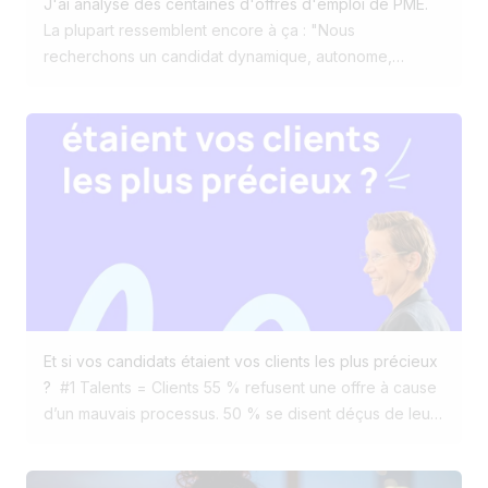
J'ai analysé des centaines d'offres d'emploi de PME.
héros du recrutement. Le héros, c'est le recruteur. La
La plupart ressemblent encore à ça : "Nous
technologie doit simplement lui permettre de faire ce
recherchons un candidat dynamique, autonome,
qu'il fait de mieux : créer des connexions humaines.
polyvalent ... pour rejoindre une super équipe"
Traduction pour le candidat : Rien. Absolument rien.
Aujourd'hui, les meilleures offres répondent à 3
questions : • Pourquoi vous ? • Pourquoi ce job ? •
Pourquoi maintenant ? Et je rajouterais un bonus : Notre
vision d'entreprise ? Le recrutement est devenu du
marketing. Pourtant, peu d'entreprises l'ont compris.
Et si vos candidats étaient vos clients les plus précieux
?
#1 Talents = Clients 55 % refusent une offre à cause
d’un mauvais processus. 50 % se disent déçus de leur
expérience candidat. Pourtant, vous bichonnez vos
clients. Pourquoi pas vos talents ? #2 Recruter