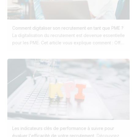
Montrez vos valeurs, vos projets, vos équipes, vos
opportunités de formation et de carrière. 5. Diffuser
automatiquement vos offres Automatisez la publication
sur LinkedIn, Google Jobs, Indeed et les jobboards
Comment digitaliser son recrutement en tant que PME ?
spécialisés. 6. Centraliser les données Stop aux CV
La digitalisation du recrutement est devenue essentielle
dans Dropbox et aux suivis Excel. Utilisez une base
pour les PME. Cet article vous explique comment : Offrir
unique pour garder l’historique des candidats. 7.
une expérience candidat fluide et mobile-first. Utiliser
Faciliter la communication interne Permettez aux
votre marque employeur comme levier d’attraction.
managers et RH de collaborer sur une plateforme
Éviter les process éclatés grâce à une base
commune avec feedback et suivi transparents. 8.
centralisée. Automatiser les tâches répétitives pour
Automatiser les tâches chronophages Refus, relances,
gagner du temps. Diffuser efficacement vos offres
formulaires de qualification → gagnez du temps pour
d’emploi. Améliorer la collaboration interne autour du
l’humain. 9. Utiliser l’IA intelligemment Pour lire les CV,
recrutement. Pourquoi digitaliser son recrutement ?
générer des offres attractives ou produire du contenu
Tout est devenu digital. On achète en quelques clics
visuel pour vos annonces. 10. Donner une réponse aux
sur Amazon, on réserve ses vacances sur son
candidats Un candidat sans feedback = une image
smartphone… et les candidats s’attendent à la même
employeur dégradée. Automatisez, mais ne négligez
simplicité quand ils postulent à un emploi. Le parallèle
pas l’humain.
Les indicateurs clés de performance à suivre pour
avec l’e-commerce est frappant : près de 3 acheteurs
évaluer l'efficacité de votre recrutement
Découvrez