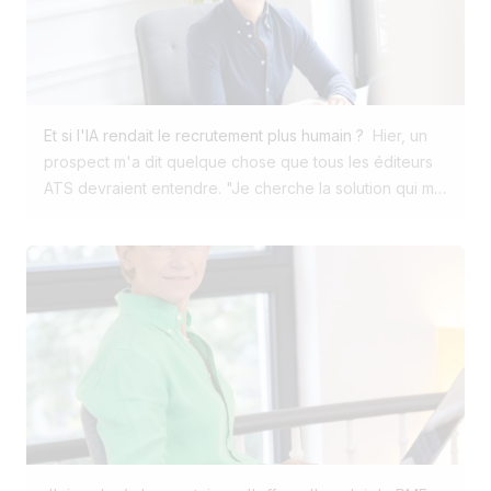
Et si l'IA rendait le recrutement plus humain ?
Hier, un
prospect m'a dit quelque chose que tous les éditeurs
ATS devraient entendre. "Je cherche la solution qui me
permettra de dégager du temps grâce à l'IA pour
remettre l'humain au centre du recrutement." Pas pour
recruter sans recruteur. Pas pour remplacer les RH. Pas
pour automatiser les relations humaines. Mais bien pour
retrouver du temps. On vend l'IA comme une machine
capable de remplacer l'humain. Sur le terrain, j'observe
exactement l'inverse. Les recruteurs sont noyés sous
les tâches administratives. Ce qu'ils veulent, c'est
moins d'encodage. Moins de clics. Moins de gestion. Et
plus de conversations. Plus d'écoute. Plus de
proximité. La technologie ne devrait jamais être le