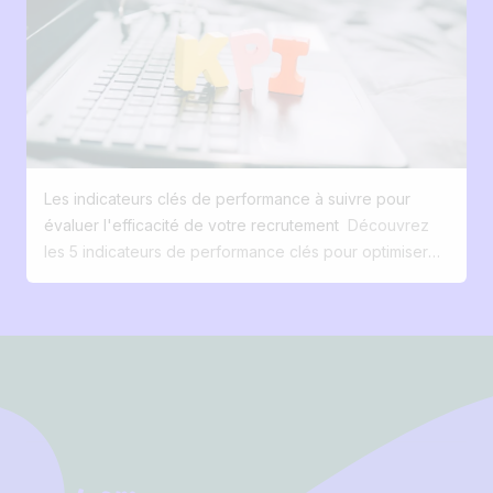
Automatiser les tâches chronophages Refus, relances,
gagner du temps. Diffuser efficacement vos offres
formulaires de qualification → gagnez du temps pour
d’emploi. Améliorer la collaboration interne autour du
l’humain. 9. Utiliser l’IA intelligemment Pour lire les CV,
recrutement. Pourquoi digitaliser son recrutement ?
générer des offres attractives ou produire du contenu
Tout est devenu digital. On achète en quelques clics
visuel pour vos annonces. 10. Donner une réponse aux
sur Amazon, on réserve ses vacances sur son
candidats Un candidat sans feedback = une image
smartphone… et les candidats s’attendent à la même
employeur dégradée. Automatisez, mais ne négligez
simplicité quand ils postulent à un emploi. Le parallèle
pas l’humain.
Les indicateurs clés de performance à suivre pour
avec l’e-commerce est frappant : près de 3 acheteurs
évaluer l'efficacité de votre recrutement
Découvrez
sur 5 abandonnent leur panier en ligne avant de
les 5 indicateurs de performance clés pour optimiser
finaliser. Dans le recrutement digital, c’est encore pire.
votre recrutement en 2025 : taux de conversion, temps
Si le processus n’est pas fluide et pensé mobile, vous
de recrutement, qualité des candidatures, coût par
perdez vos talents avant même de les rencontrer. Un
embauche et satisfaction des candidats. Améliorez
site carrière classique ne convertit que 0 à 2 % de ses
Footer
votre processus RH et attirez les meilleurs talents avec
visiteurs en candidats, alors qu’avec une expérience
des données précises et exploitables. Téléchargez
digitale optimisée (SEO, contenu marque employeur,
notre guide gratuit ! Introduction : Pourquoi il est
mobile first), ce taux peut être multiplié par 10 et ainsi
essentiel de mesurer l'efficacité de votre recrutement
créer une véritable source d'acquisition des candidats.
en 2025 « Si vous ne mesurez pas, vous ne pouvez
Digitaliser son recrutement est devenu un enjeu vital
pas améliorer. » Ce dicton n'a jamais été aussi pertinent