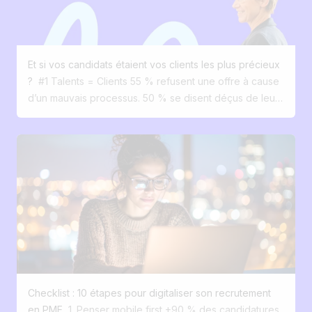
Et si vos candidats étaient vos clients les plus précieux
?
#1 Talents = Clients 55 % refusent une offre à cause
d’un mauvais processus. 50 % se disent déçus de leur
expérience candidat. Pourtant, vous bichonnez vos
clients. Pourquoi pas vos talents ? #2 Recruter
Recruter, ce n’est plus filtrer. C’est séduire, comme une
vraie marque. Les candidats veulent une expérience
claire, fluide, engageante. #3 Site carrière personnalisé
Mobile, fluide, à votre image. Jusqu’à 24 % de
conversion. #4 Diffusion sur 100+ plateformes
Automatiquement. Google job, Indeed, LinkedIn
Recruteur… en un clic. #5 Un ATS boosté à l’IA
Centralisez vos candidatures, automatisez, gagnez du
temps. #6 Le recrutements devient simple Les bons
Checklist : 10 étapes pour digitaliser son recrutement
candidats viennent à vous. Et ils ont envie de rester. #7
en PME
1. Penser mobile first +90 % des candidatures