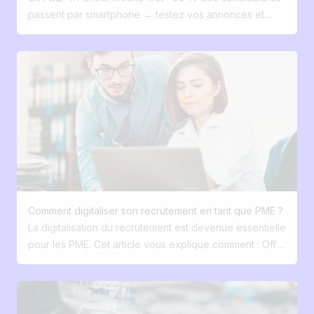
Vos candidats ne sont pas des numéros Ce sont vos
passent par smartphone → testez vos annonces et
futurs clients internes. Et avec Jobloom, vous les
votre site carrière sur mobile. 2. Créer un vrai funnel de
recrutez comme vous vendez. La bonne nouvelle ?
conversion candidat Présence là où sont vos candidats
Tout ça se corrige facilement. Avec Jobloom, les PME
(Google Jobs, LinkedIn, réseaux sociaux) et parcours
peuvent digitaliser leur recrutement sans perdre leur
fluide jusqu’à la candidature. 3. Optimiser le site carrière
authenticité et sans se ruiner. Vous avez envie de voir
Un site classique convertit 0–2 % des visiteurs. Avec
comment ça marche ?
SEO + marque employeur, vous pouvez multiplier ce
chiffre par 10. 4. Développer sa marque employeur
Montrez vos valeurs, vos projets, vos équipes, vos
opportunités de formation et de carrière. 5. Diffuser
automatiquement vos offres Automatisez la publication
sur LinkedIn, Google Jobs, Indeed et les jobboards
Comment digitaliser son recrutement en tant que PME ?
spécialisés. 6. Centraliser les données Stop aux CV
La digitalisation du recrutement est devenue essentielle
dans Dropbox et aux suivis Excel. Utilisez une base
pour les PME. Cet article vous explique comment : Offrir
unique pour garder l’historique des candidats. 7.
une expérience candidat fluide et mobile-first. Utiliser
Faciliter la communication interne Permettez aux
votre marque employeur comme levier d’attraction.
managers et RH de collaborer sur une plateforme
Éviter les process éclatés grâce à une base
commune avec feedback et suivi transparents. 8.
centralisée. Automatiser les tâches répétitives pour