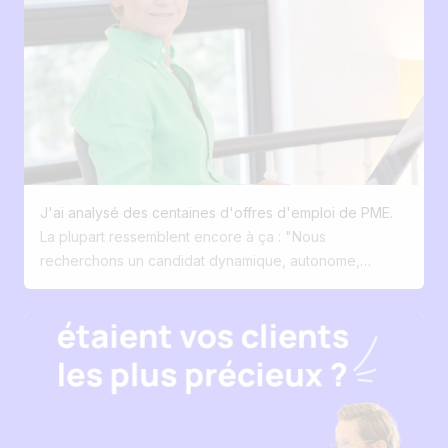
recruter sans recruteur. Pas pour remplacer les RH. Pas
pour automatiser les relations humaines. Mais bien pour
retrouver du temps. On vend l'IA comme une machine
capable de remplacer l'humain. Sur le terrain, j'observe
exactement l'inverse. Les recruteurs sont noyés sous
les tâches administratives. Ce qu'ils veulent, c'est
moins d'encodage. Moins de clics. Moins de gestion. Et
plus de conversations. Plus d'écoute. Plus de
proximité. La technologie ne devrait jamais être le
J'ai analysé des centaines d'offres d'emploi de PME.
héros du recrutement. Le héros, c'est le recruteur. La
La plupart ressemblent encore à ça : "Nous
technologie doit simplement lui permettre de faire ce
recherchons un candidat dynamique, autonome,
qu'il fait de mieux : créer des connexions humaines.
polyvalent ... pour rejoindre une super équipe"
Traduction pour le candidat : Rien. Absolument rien.
Aujourd'hui, les meilleures offres répondent à 3
questions : • Pourquoi vous ? • Pourquoi ce job ? •
Pourquoi maintenant ? Et je rajouterais un bonus : Notre
vision d'entreprise ? Le recrutement est devenu du
marketing. Pourtant, peu d'entreprises l'ont compris.