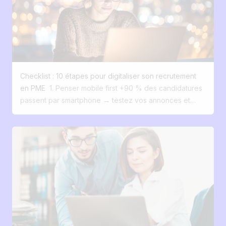
Mobile, fluide, à votre image. Jusqu’à 24 % de
conversion. #4 Diffusion sur 100+ plateformes
Automatiquement. Google job, Indeed, LinkedIn
Recruteur… en un clic. #5 Un ATS boosté à l’IA
Centralisez vos candidatures, automatisez, gagnez du
temps. #6 Le recrutements devient simple Les bons
Checklist : 10 étapes pour digitaliser son recrutement
candidats viennent à vous. Et ils ont envie de rester. #7
en PME
1. Penser mobile first +90 % des candidatures
Vos candidats ne sont pas des numéros Ce sont vos
passent par smartphone → testez vos annonces et
futurs clients internes. Et avec Jobloom, vous les
votre site carrière sur mobile. 2. Créer un vrai funnel de
recrutez comme vous vendez. La bonne nouvelle ?
conversion candidat Présence là où sont vos candidats
Tout ça se corrige facilement. Avec Jobloom, les PME
(Google Jobs, LinkedIn, réseaux sociaux) et parcours
peuvent digitaliser leur recrutement sans perdre leur
fluide jusqu’à la candidature. 3. Optimiser le site carrière
authenticité et sans se ruiner. Vous avez envie de voir
Un site classique convertit 0–2 % des visiteurs. Avec
comment ça marche ?
SEO + marque employeur, vous pouvez multiplier ce
chiffre par 10. 4. Développer sa marque employeur
Montrez vos valeurs, vos projets, vos équipes, vos
opportunités de formation et de carrière. 5. Diffuser
automatiquement vos offres Automatisez la publication