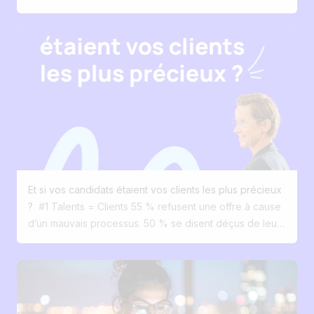
polyvalent ... pour rejoindre une super équipe"
Traduction pour le candidat : Rien. Absolument rien.
Aujourd'hui, les meilleures offres répondent à 3
questions : • Pourquoi vous ? • Pourquoi ce job ? •
Pourquoi maintenant ? Et je rajouterais un bonus : Notre
vision d'entreprise ? Le recrutement est devenu du
marketing. Pourtant, peu d'entreprises l'ont compris.
Et si vos candidats étaient vos clients les plus précieux
?
#1 Talents = Clients 55 % refusent une offre à cause
d’un mauvais processus. 50 % se disent déçus de leur
expérience candidat. Pourtant, vous bichonnez vos
clients. Pourquoi pas vos talents ? #2 Recruter
Recruter, ce n’est plus filtrer. C’est séduire, comme une
vraie marque. Les candidats veulent une expérience
claire, fluide, engageante. #3 Site carrière personnalisé