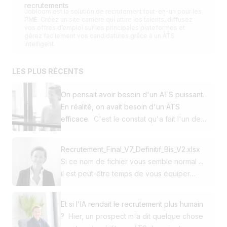
recrutements
Jobloom est la solution de recrutement tout-en-un pour les
PME. Créez un site carrière qui attire les talents, diffusez
vos offres d’emploi sur les principales plateformes et
gérez facilement vos candidatures grâce à un ATS
intelligent.
LES PLUS RÉCENTS
On pensait avoir besoin d'un ATS puissant.
En réalité, on avait besoin d'un ATS
efficace.
C'est le constat qu'a fait l'un de
nos clients en décidant de passer de
Workday à Jobloom. Cette PME utilisait
Recrutement_Final_V7_Definitif_Bis_V2.xlsx
déjà notre site carrière et notre solution de
Si ce nom de fichier vous semble normal ...
multidiffusion. Pour son ATS, elle avait
il est peut-être temps de vous équiper
choisi l'un des leaders mondiaux du
d'un ATS. 😅 Au début, Excel fait le job.
marché. Pourtant, au quotidien, ce n'était
Puis arrivent : ➡️ 150 candidatures ➡️ 4
pas la puissance qui faisait la différence.
Et si l'IA rendait le recrutement plus humain
recrutements en parallèle ➡️ Des CV dans
C'était la simplicité, la rapidité et l'efficacité.
?
Hier, un prospect m'a dit quelque chose
Outlook ou dans des dossiers dropbox ➡️