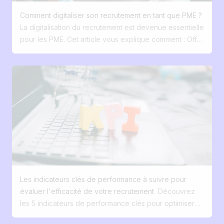
sur LinkedIn, Google Jobs, Indeed et les jobboards
Comment digitaliser son recrutement en tant que PME ?
spécialisés. 6. Centraliser les données Stop aux CV
La digitalisation du recrutement est devenue essentielle
dans Dropbox et aux suivis Excel. Utilisez une base
pour les PME. Cet article vous explique comment : Offrir
unique pour garder l’historique des candidats. 7.
une expérience candidat fluide et mobile-first. Utiliser
Faciliter la communication interne Permettez aux
votre marque employeur comme levier d’attraction.
managers et RH de collaborer sur une plateforme
Éviter les process éclatés grâce à une base
commune avec feedback et suivi transparents. 8.
centralisée. Automatiser les tâches répétitives pour
Automatiser les tâches chronophages Refus, relances,
gagner du temps. Diffuser efficacement vos offres
formulaires de qualification → gagnez du temps pour
d’emploi. Améliorer la collaboration interne autour du
l’humain. 9. Utiliser l’IA intelligemment Pour lire les CV,
recrutement. Pourquoi digitaliser son recrutement ?
générer des offres attractives ou produire du contenu
Tout est devenu digital. On achète en quelques clics
visuel pour vos annonces. 10. Donner une réponse aux
sur Amazon, on réserve ses vacances sur son
candidats Un candidat sans feedback = une image
smartphone… et les candidats s’attendent à la même
employeur dégradée. Automatisez, mais ne négligez
simplicité quand ils postulent à un emploi. Le parallèle
pas l’humain.
Les indicateurs clés de performance à suivre pour
avec l’e-commerce est frappant : près de 3 acheteurs
évaluer l'efficacité de votre recrutement
Découvrez
sur 5 abandonnent leur panier en ligne avant de
les 5 indicateurs de performance clés pour optimiser
finaliser. Dans le recrutement digital, c’est encore pire.
votre recrutement en 2025 : taux de conversion, temps
Si le processus n’est pas fluide et pensé mobile, vous