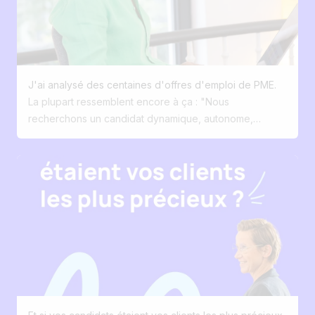
exactement l'inverse. Les recruteurs sont noyés sous
les tâches administratives. Ce qu'ils veulent, c'est
moins d'encodage. Moins de clics. Moins de gestion. Et
plus de conversations. Plus d'écoute. Plus de
proximité. La technologie ne devrait jamais être le
J'ai analysé des centaines d'offres d'emploi de PME.
héros du recrutement. Le héros, c'est le recruteur. La
La plupart ressemblent encore à ça : "Nous
technologie doit simplement lui permettre de faire ce
recherchons un candidat dynamique, autonome,
qu'il fait de mieux : créer des connexions humaines.
polyvalent ... pour rejoindre une super équipe"
Traduction pour le candidat : Rien. Absolument rien.
Aujourd'hui, les meilleures offres répondent à 3
questions : • Pourquoi vous ? • Pourquoi ce job ? •
Pourquoi maintenant ? Et je rajouterais un bonus : Notre
vision d'entreprise ? Le recrutement est devenu du
marketing. Pourtant, peu d'entreprises l'ont compris.