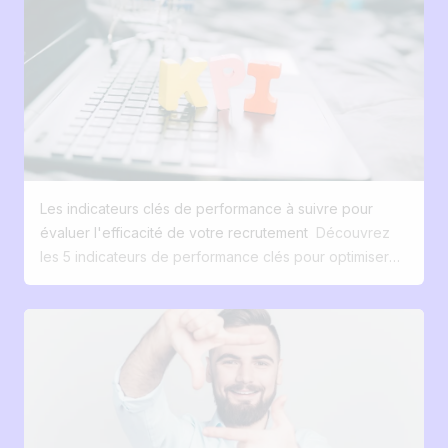
Éviter les process éclatés grâce à une base
peuvent digitaliser leur recrutement sans perdre leur
centralisée. Automatiser les tâches répétitives pour
authenticité et sans se ruiner. Vous avez envie de voir
gagner du temps. Diffuser efficacement vos offres
comment ça marche ?
d’emploi. Améliorer la collaboration interne autour du
recrutement. Pourquoi digitaliser son recrutement ?
Tout est devenu digital. On achète en quelques clics
sur Amazon, on réserve ses vacances sur son
smartphone… et les candidats s’attendent à la même
simplicité quand ils postulent à un emploi. Le parallèle
Les indicateurs clés de performance à suivre pour
avec l’e-commerce est frappant : près de 3 acheteurs
évaluer l'efficacité de votre recrutement
Découvrez
sur 5 abandonnent leur panier en ligne avant de
les 5 indicateurs de performance clés pour optimiser
finaliser. Dans le recrutement digital, c’est encore pire.
votre recrutement en 2025 : taux de conversion, temps
Si le processus n’est pas fluide et pensé mobile, vous
de recrutement, qualité des candidatures, coût par
perdez vos talents avant même de les rencontrer. Un
embauche et satisfaction des candidats. Améliorez
site carrière classique ne convertit que 0 à 2 % de ses
votre processus RH et attirez les meilleurs talents avec
visiteurs en candidats, alors qu’avec une expérience
des données précises et exploitables. Téléchargez
digitale optimisée (SEO, contenu marque employeur,
notre guide gratuit ! Introduction : Pourquoi il est
mobile first), ce taux peut être multiplié par 10 et ainsi
essentiel de mesurer l'efficacité de votre recrutement
créer une véritable source d'acquisition des candidats.