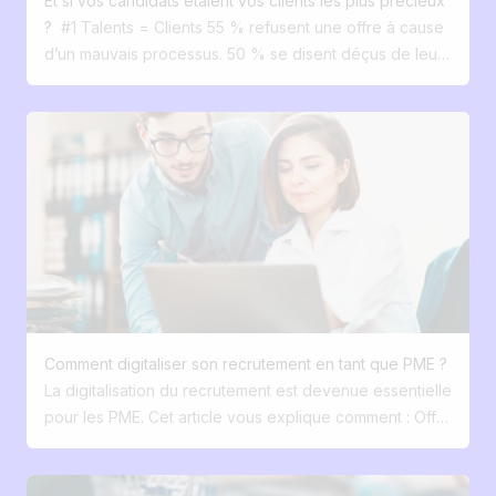
Et si vos candidats étaient vos clients les plus précieux
?
#1 Talents = Clients 55 % refusent une offre à cause
d’un mauvais processus. 50 % se disent déçus de leur
expérience candidat. Pourtant, vous bichonnez vos
clients. Pourquoi pas vos talents ? #2 Recruter
Recruter, ce n’est plus filtrer. C’est séduire, comme une
vraie marque. Les candidats veulent une expérience
claire, fluide, engageante. #3 Site carrière personnalisé
Mobile, fluide, à votre image. Jusqu’à 24 % de
conversion. #4 Diffusion sur 100+ plateformes
Automatiquement. Google job, Indeed, LinkedIn
Recruteur… en un clic. #5 Un ATS boosté à l’IA
Centralisez vos candidatures, automatisez, gagnez du
temps. #6 Le recrutements devient simple Les bons
Comment digitaliser son recrutement en tant que PME ?
candidats viennent à vous. Et ils ont envie de rester. #7
La digitalisation du recrutement est devenue essentielle
Vos candidats ne sont pas des numéros Ce sont vos
pour les PME. Cet article vous explique comment : Offrir
futurs clients internes. Et avec Jobloom, vous les
une expérience candidat fluide et mobile-first. Utiliser
recrutez comme vous vendez. La bonne nouvelle ?
votre marque employeur comme levier d’attraction.
Tout ça se corrige facilement. Avec Jobloom, les PME