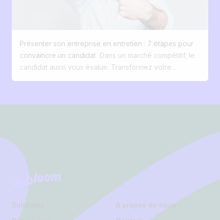
en 2025 « Si vous ne mesurez pas, vous ne pouvez
Digitaliser son recrutement est devenu un enjeu vital
pas améliorer. » Ce dicton n'a jamais été aussi pertinent
pour toute PME qui a besoin de talents. Digitaliser son
dans le domaine du recrutement. En 2025, face à une
recrutement avec un funnel de conversion candidat
lutte exacerbée pour le talent et à l'évolution des
simple Comme en marketing, il faut penser funnel de
Présenter son entreprise en entretien : 7 étapes pour
attentes des candidats, les entreprises doivent
conversion. Un candidat doit être guidé depuis l’endroit
convaincre un candidat
Dans un marché compétitif, le
absolument suivre les indicateurs clés de performance
où il se trouve (Google Jobs, LinkedIn, réseaux
candidat aussi vous évalue. Transformez votre
(KPI) pour optimiser leur processus de recrutement .
sociaux, articles, jobboards spécialisés ...) jusqu’à l’acte
présentation d'entreprise en un pitch impactant.
Loin d'être de simples chiffres, ces indicateurs clés de
de candidature. Les 3 étapes clés : Être présent là où
Découvrez 7 étapes pour convaincre les meilleurs
performance permettent de répondre à des questions
se trouvent les candidats. Offrir une expérience sans
talents. L'entretien de recrutement représente un
essentielles : Mon processus de recrutement est-il trop
Footer
friction, surtout sur mobile (plus de 90 % des
moment charnière, une rencontre à double enjeu où le
long ? Attire-je les bons profils ou trop de candidats
candidatures se font sur smartphone). Permettre de
candidat et l'entreprise s'évaluent mutuellement.
inappropriés ? Mon budget de recrutement est-il bien
postuler en un clic, via un CV ou un profil LinkedIn.
Historiquement, la pression reposait majoritairement sur
dépensé ? L'expérience des candidats est-elle
Saviez-vous que 90 % des utilisateurs de LinkedIn en
le candidat, sommé de prouver sa valeur et de se
optimisée ? Une étude de LinkedIn Talent Solutions
Belgique sont exclusivement sur mobile ? Utiliser sa
distinguer. Mais le paysage du travail a changé. Sur un
révèle que 77% des recruteurs sont d'avis que
marque employeur Pourquoi un candidat choisirait-il
marché où les talents se font rares, la dynamique de
Jobloom
l'optimisation des indicateurs de performance RH est
votre PME plutôt qu’une autre société avec un poste et
pouvoir s'est rééquilibrée. Dans des secteurs en
devenue une priorité stratégique pour améliorer leur
un salaire équivalents ? La réponse tient à votre
tension comme la tech ou le marketing digital, les
efficacité. Dans cet article, nous fournissons un aperçu
marque employeur. Celle-ci doit être authentique. On
Solutions
À propos de nous
recruteurs le savent bien : c'est désormais à eux de
détaillé des 5 indicateurs de performance clés
oublie le “bullshit” et les beaux discours marketing : il