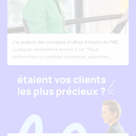
capable de remplacer l'humain. Sur le terrain, j'observe
exactement l'inverse. Les recruteurs sont noyés sous
les tâches administratives. Ce qu'ils veulent, c'est
moins d'encodage. Moins de clics. Moins de gestion. Et
plus de conversations. Plus d'écoute. Plus de
proximité. La technologie ne devrait jamais être le
J'ai analysé des centaines d'offres d'emploi de PME.
héros du recrutement. Le héros, c'est le recruteur. La
La plupart ressemblent encore à ça : "Nous
technologie doit simplement lui permettre de faire ce
recherchons un candidat dynamique, autonome,
qu'il fait de mieux : créer des connexions humaines.
polyvalent ... pour rejoindre une super équipe"
Traduction pour le candidat : Rien. Absolument rien.
Aujourd'hui, les meilleures offres répondent à 3
questions : • Pourquoi vous ? • Pourquoi ce job ? •
Pourquoi maintenant ? Et je rajouterais un bonus : Notre
vision d'entreprise ? Le recrutement est devenu du
marketing. Pourtant, peu d'entreprises l'ont compris.