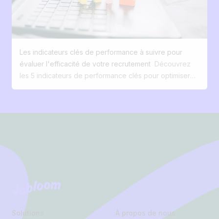
générer des offres attractives ou produire du contenu
Tout est devenu digital. On achète en quelques clics
visuel pour vos annonces. 10. Donner une réponse aux
sur Amazon, on réserve ses vacances sur son
candidats Un candidat sans feedback = une image
smartphone… et les candidats s’attendent à la même
employeur dégradée. Automatisez, mais ne négligez
simplicité quand ils postulent à un emploi. Le parallèle
pas l’humain.
Les indicateurs clés de performance à suivre pour
avec l’e-commerce est frappant : près de 3 acheteurs
évaluer l'efficacité de votre recrutement
Découvrez
sur 5 abandonnent leur panier en ligne avant de
les 5 indicateurs de performance clés pour optimiser
finaliser. Dans le recrutement digital, c’est encore pire.
votre recrutement en 2025 : taux de conversion, temps
Si le processus n’est pas fluide et pensé mobile, vous
de recrutement, qualité des candidatures, coût par
perdez vos talents avant même de les rencontrer. Un
embauche et satisfaction des candidats. Améliorez
site carrière classique ne convertit que 0 à 2 % de ses
Footer
votre processus RH et attirez les meilleurs talents avec
visiteurs en candidats, alors qu’avec une expérience
des données précises et exploitables. Téléchargez
digitale optimisée (SEO, contenu marque employeur,
notre guide gratuit ! Introduction : Pourquoi il est
mobile first), ce taux peut être multiplié par 10 et ainsi
essentiel de mesurer l'efficacité de votre recrutement
créer une véritable source d'acquisition des candidats.
en 2025 « Si vous ne mesurez pas, vous ne pouvez
Digitaliser son recrutement est devenu un enjeu vital
pas améliorer. » Ce dicton n'a jamais été aussi pertinent
Jobloom
pour toute PME qui a besoin de talents. Digitaliser son
dans le domaine du recrutement. En 2025, face à une
recrutement avec un funnel de conversion candidat
lutte exacerbée pour le talent et à l'évolution des
simple Comme en marketing, il faut penser funnel de
Solutions
À propos de nous
attentes des candidats, les entreprises doivent