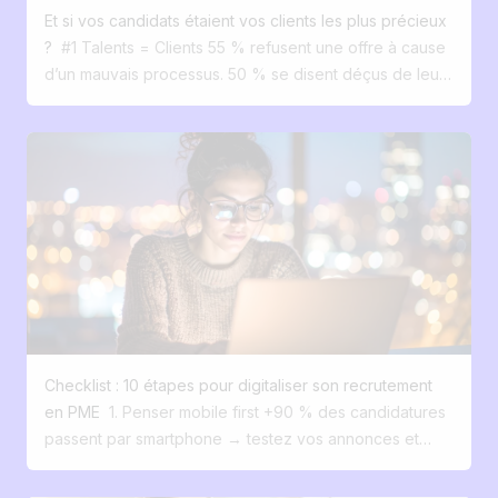
Et si vos candidats étaient vos clients les plus précieux
?
#1 Talents = Clients 55 % refusent une offre à cause
d’un mauvais processus. 50 % se disent déçus de leur
expérience candidat. Pourtant, vous bichonnez vos
clients. Pourquoi pas vos talents ? #2 Recruter
Recruter, ce n’est plus filtrer. C’est séduire, comme une
vraie marque. Les candidats veulent une expérience
claire, fluide, engageante. #3 Site carrière personnalisé
Mobile, fluide, à votre image. Jusqu’à 24 % de
conversion. #4 Diffusion sur 100+ plateformes
Automatiquement. Google job, Indeed, LinkedIn
Recruteur… en un clic. #5 Un ATS boosté à l’IA
Centralisez vos candidatures, automatisez, gagnez du
temps. #6 Le recrutements devient simple Les bons
Checklist : 10 étapes pour digitaliser son recrutement
candidats viennent à vous. Et ils ont envie de rester. #7
en PME
1. Penser mobile first +90 % des candidatures
Vos candidats ne sont pas des numéros Ce sont vos
passent par smartphone → testez vos annonces et
futurs clients internes. Et avec Jobloom, vous les
votre site carrière sur mobile. 2. Créer un vrai funnel de
recrutez comme vous vendez. La bonne nouvelle ?
conversion candidat Présence là où sont vos candidats