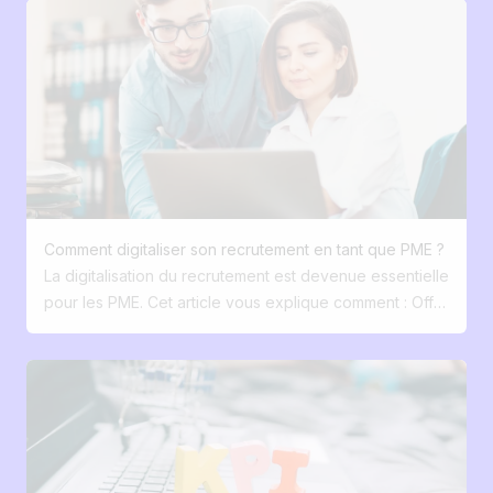
Tout ça se corrige facilement. Avec Jobloom, les PME
(Google Jobs, LinkedIn, réseaux sociaux) et parcours
peuvent digitaliser leur recrutement sans perdre leur
fluide jusqu’à la candidature. 3. Optimiser le site carrière
authenticité et sans se ruiner. Vous avez envie de voir
Un site classique convertit 0–2 % des visiteurs. Avec
comment ça marche ?
SEO + marque employeur, vous pouvez multiplier ce
chiffre par 10. 4. Développer sa marque employeur
Montrez vos valeurs, vos projets, vos équipes, vos
opportunités de formation et de carrière. 5. Diffuser
automatiquement vos offres Automatisez la publication
sur LinkedIn, Google Jobs, Indeed et les jobboards
Comment digitaliser son recrutement en tant que PME ?
spécialisés. 6. Centraliser les données Stop aux CV
La digitalisation du recrutement est devenue essentielle
dans Dropbox et aux suivis Excel. Utilisez une base
pour les PME. Cet article vous explique comment : Offrir
unique pour garder l’historique des candidats. 7.
une expérience candidat fluide et mobile-first. Utiliser
Faciliter la communication interne Permettez aux
votre marque employeur comme levier d’attraction.
managers et RH de collaborer sur une plateforme
Éviter les process éclatés grâce à une base
commune avec feedback et suivi transparents. 8.
centralisée. Automatiser les tâches répétitives pour
Automatiser les tâches chronophages Refus, relances,
gagner du temps. Diffuser efficacement vos offres
formulaires de qualification → gagnez du temps pour
d’emploi. Améliorer la collaboration interne autour du
l’humain. 9. Utiliser l’IA intelligemment Pour lire les CV,
recrutement. Pourquoi digitaliser son recrutement ?