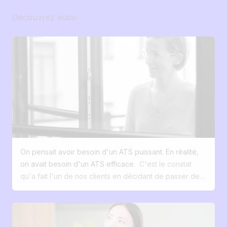
Excel a été conçu à l’origine pour
Découvrez aussi
manipuler des données chiffrées et
structurer de l’information sous forme de
tableaux. Son rôle principal, c’est : faire
des calculs (budgets, prévisions, analyses
financières) organiser des données (listes,
inventaires, bases simples) analyser
rapidement (tris, filtres, tableaux croisés)
modéliser des scénarios (simulations,
projections) Autrement dit, Excel est un
outil de traitement et d’analyse de
données, pas un outil idéal pour gérer un
On pensait avoir besoin d'un ATS puissant. En réalité,
workflow ou des processus complexes.
on avait besoin d'un ATS efficace.
C'est le constat
Excel remplit parfaitement son rôle si :
qu'a fait l'un de nos clients en décidant de passer de
Votre volume de candidatures reste
Workday à Jobloom. Cette PME utilisait déjà notre site
anecdotique (1 ou 2 postes par an).
carrière et notre solution de multidiffusion. Pour son
Chaque offre d’emploi génère moins de 20
ATS, elle avait choisi l'un des leaders mondiaux du
candidatures. Vous êtes seul maître à bord
marché. Pourtant, au quotidien, ce n'était pas la