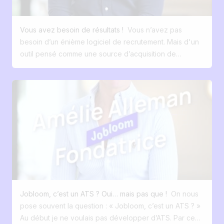
Reporting adapté à leurs indicateurs ✅ Création
le travail collectif et augmente le risque
rejoignent votre équipe. Le suivi devient un peu moins
automatique de carrousels pour promouvoir les jobs
d’erreurs. Une exploitation limitée des
fluide, les informations se répartissent entre différents
Parfois, la meilleure solution n'est pas la plus grosse.
Vous avez besoin de résultats !
Vous n’avez pas
candidatures : Les profils sont stockés,
supports, et certaines tâches prennent plus de temps
C'est celle qui répond réellement aux besoins de vos
besoin d’un énième logiciel de recrutement. Mais d'un
mais rarement réutilisés efficacement. Sans
qu’avant. Rien de critique, mais un signal clair : l’outil
équipes. Et vous, combien de fonctionnalités de votre
outil pensé comme une source d’acquisition de
structuration ni suivi dans le temps, un bon
atteint ses limites. À partir de là, la question n’est plus
ATS utilisez-vous vraiment au quotidien ? 🤔
candidats. Pas comme une simple base de données de
candidat peut être rapidement oublié. Des
vraiment de savoir si Excel fonctionne. C’est de savoir
gestion des jobs et des CV ! Le marché est inondé
tâches manuelles chronophages : Tri des
s’il reste adapté à vos besoins. Le syndrome du
d’ATS classiques. Des moyennes de 1% de visiteurs qui
CV, relances, mises à jour… ces actions
"tableur de trop" : une solidité en trompe-l'œil Excel
postulent. Ces outils gèrent les candidatures, oui. Mais
prennent du temps et reposent
est forcément une solution provisoire pour la gestion
ils oublient souvent l’essentiel : comment attirer et
entièrement sur l’humain, avec un risque
de vos recrutements. Microsoft Excel a été conçu à
convertir les bons talents ? Chez Jobloom, on fait les
d’oubli. Un impact sur l’expérience candidat
l’origine pour manipuler des données chiffrées et
choses à l’envers. Le candidat n’est pas la fin du
: Dans les processus peu structurés, une
structurer de l’information sous forme de tableaux. Son
process. C’est le début. Et ça marche : On part de votre
part importante des candidats ne reçoit pas
rôle principal, c’est : faire des calculs (budgets,
site carrière, votre vitrine digitale pour séduire les
de réponse. Cela peut nuire à l’image de
prévisions, analyses financières) organiser des
talents avec des taux de conversion de 24% On
l’entreprise. Pris individuellement, ces
données (listes, inventaires, bases simples) analyser
postule en un clic pour convertir plus de visiteurs en
points peuvent sembler mineurs. Mais
rapidement (tris, filtres, tableaux croisés) modéliser des
Jobloom, c’est un ATS ? Oui… mais pas que !
On nous
candidats (jusqu’à 20x plus que la moyenne du
cumulés, ils ralentissent le recrutement et
scénarios (simulations, projections) Autrement dit, Excel
pose souvent la question : « Jobloom, c’est un ATS ? »
marché) Et ensuite seulement, on gère le process,
limitent sa qualité. Dans un processus non
est un outil de traitement et d’analyse de données, pas
Au début je ne voulais pas développer d’ATS. Par ce
avec un outil intuitif boosté à l’IA Digitalisons votre
structuré, jusqu’à 60 % des candidats ne