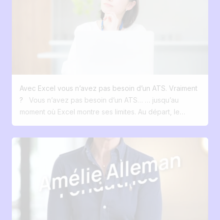
pour mettre à jour le fichier. Le point de
puissance qui faisait la différence. C'était la simplicité,
rupture survient dès que l'on passe à
la rapidité et l'efficacité. 🚀 Puis est venue une
l'échelle. Multipliez les postes ouverts et
question simple : 👉 Pourquoi nos recruteurs passent-
ajoutez un manager dans la boucle et le
ils autant de temps dans leur outil ? En creusant,
chaos n’est pas loin ! Les limites d’Excel en
plusieurs frustrations sont apparues : ❌ Une
recrutement Le problème d’Excel ne vient
collaboration compliquée avec plusieurs hiring
pas de ce qu’il fait, mais de ce qu’il ne
managers ❌ Impossible de retrouver facilement un
permet pas de faire. Derrière sa simplicité,
Avec Excel vous n’avez pas besoin d’un ATS. Vraiment
candidat déjà rencontré il y a quelques mois dans la
certaines limites apparaissent dès que le
?
Vous n’avez pas besoin d’un ATS… … jusqu’au
base de donnée ❌ Une diffusion multilingue
volume augmente : Une visibilité limitée :
moment où Excel montre ses limites. Au départ, le
fastidieuse ❌ Des reportings peu adaptés aux KPI
Difficile d’avoir une vue claire et
tableur est un allié évident : quelques lignes, trois
réellement suivis par l'entreprise ❌ Peu d'outils pour
instantanée de l’avancement des
colonnes, et le suivi de vos candidatures est en place.
valoriser les offres d'emploi sur les réseaux sociaux
recrutements. Le suivi existe, mais il
C’est rapide, gratuit, flexible. Exactement ce qu’on
Résultat ? Ils ont décidé de remplacer leur ATS par
demande du temps et reste peu lisible. On
attend de lui. Mais en recrutement, une réalité s’impose
celui de Jobloom Pas pour avoir plus de
perd rapidement en clarté. Une
progressivement : une organisation simple fonctionne
fonctionnalités. Pour avoir les bonnes fonctionnalités.
collaboration peu fluide : Entre les
très bien tant que le volume des candidatures reste
✅ Recherche intelligente dans la base candidats
différentes versions de fichiers, les
maîtrisé . Puis les besoins évoluent. Plus de
grâce à l'IA ✅ Collaboration fluide entre recruteurs et
échanges sur Slack et les emails,
candidatures, plusieurs postes pour lesquels recruter
managers ✅ Diffusion multilingue simplifiée ✅
l’information est dispersée. Cela complique
en parallèle, un jour ou l’autre des collègues qui