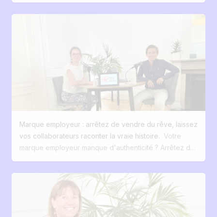
dans ma carrière. Et presque à chaque fois, j’ai entendu
qu’ils vivent avec les marques, qu’il s’agisse d’acheter
les mêmes phrases : “On veut attirer de bons profils.”
un produit ou de s’abonner à un service. Pour attirer
“On veut sortir du lot.” “On veut qu’on parle de nous.”
ces profils, il ne suffit plus de poster une annonce et
Mais quand je creuse et que je pose cette simple
d’attendre. Il faut raconter une histoire, créer une
question : C’est quoi votre différence, ce que vous
expérience et convertir l’intérêt en action. Exactement
offrez que d’autres n’ont pas ? … le silence s’installe. Le
comme le fait une stratégie marketing réussie. Vos
marché du travail a évolué. Les talents ont le choix. Ils
candidats sont des clients, avec des attentes précises.
comparent. Ils questionnent. Ils googlent. Et face à une
Comme pour vos clients externes, vos futurs
avalanche d’offres “top ambiance, team soudée, job
collaborateurs : veulent être séduits dès la première
stimulant”, tout se floute. C’est ici que la marque
interaction attendent une navigation claire et mobile
employeur devient centrale. Pas comme un joli vernis.
souhaitent une expérience fluide, du début à la fin
Marque employeur : arrêtez de vendre du rêve, laissez
Mais comme un levier de clarté, d’attractivité et de
attendent de la transparence sur le process Et surtout,
vos collaborateurs raconter la vraie histoire.
Votre
cohérence. Marque employeur : de quoi parle-t-on
ils sont prêts à dire oui, ou non, en quelques clics.
marque employeur manque d'authenticité ? Arrêtez de
(vraiment) ? Non, ce n’est pas un logo sur une offre ou
Jobloom : le recrutement pensé comme une
vendre du rêve et découvrez comment transformer
une vidéo corporate. La marque employeur, c’est la
expérience client Notre solution a été conçue pour
vos collaborateurs en vos meilleurs ambassadeurs. Il y
perception que les gens ont de vous en tant
faire du recrutement une expérience qualitative,
a une scène que je vois trop souvent. Une entreprise
qu’employeur. Elle existe que vous l’ayez formalisée ou
engageante et performante. Un site carrière à votre
dépense des fortunes dans une campagne de
non. Elle s’exprime : Dans les avis (formels ou off) de
image Jobloom crée pour vous un site carrière
recrutement magnifique. Des visuels léchés, des
vos collaborateurs Dans vos échanges avec les
personnalisé, mobile-first et optimisé pour convertir. Ce