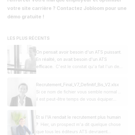
votre site carrière ? Contactez Jobloom pour une
démo gratuite !
LES PLUS RÉCENTS
On pensait avoir besoin d'un ATS puissant.
En réalité, on avait besoin d'un ATS
efficace.
C'est le constat qu'a fait l'un de
nos clients en décidant de passer de
Workday à Jobloom. Cette PME utilisait
Recrutement_Final_V7_Definitif_Bis_V2.xlsx
déjà notre site carrière et notre solution de
Si ce nom de fichier vous semble normal ...
multidiffusion. Pour son ATS, elle avait
il est peut-être temps de vous équiper
choisi l'un des leaders mondiaux du
d'un ATS. 😅 Au début, Excel fait le job.
marché. Pourtant, au quotidien, ce n'était
Puis arrivent : ➡️ 150 candidatures ➡️ 4
pas la puissance qui faisait la différence.
Et si l'IA rendait le recrutement plus humain
recrutements en parallèle ➡️ Des CV dans
C'était la simplicité, la rapidité et l'efficacité.
?
Hier, un prospect m'a dit quelque chose
Outlook ou dans des dossiers dropbox ➡️
🚀 Puis est venue une question simple : 👉
que tous les éditeurs ATS devraient