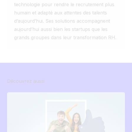
✅ Reporting adapté à leurs indicateurs ✅
humaines.
technologie pour rendre le recrutement plus
Création automatique de carrousels pour
humain et adapté aux attentes des talents
promouvoir les jobs Parfois, la meilleure
d’aujourd’hui. Ses solutions accompagnent
solution n'est pas la plus grosse. C'est
aujourd’hui aussi bien les startups que les
celle qui répond réellement aux besoins
grands groupes dans leur transformation RH.
de vos équipes. Et vous, combien de
fonctionnalités de votre ATS utilisez-vous
vraiment au quotidien ? 🤔
Découvrez aussi