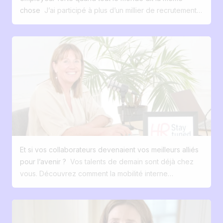
expérience fluide, transparente et engageante. Ils
chose
J’ai participé à plus d’un millier de recrutements
comparent votre parcours d’embauche à l’expérience
dans ma carrière. Et presque à chaque fois, j’ai entendu
qu’ils vivent avec les marques, qu’il s’agisse d’acheter
les mêmes phrases : “On veut attirer de bons profils.”
un produit ou de s’abonner à un service. Pour attirer
“On veut sortir du lot.” “On veut qu’on parle de nous.”
ces profils, il ne suffit plus de poster une annonce et
Mais quand je creuse et que je pose cette simple
d’attendre. Il faut raconter une histoire, créer une
question : C’est quoi votre différence, ce que vous
expérience et convertir l’intérêt en action. Exactement
offrez que d’autres n’ont pas ? … le silence s’installe. Le
comme le fait une stratégie marketing réussie. Vos
marché du travail a évolué. Les talents ont le choix. Ils
candidats sont des clients, avec des attentes précises.
comparent. Ils questionnent. Ils googlent. Et face à une
Comme pour vos clients externes, vos futurs
avalanche d’offres “top ambiance, team soudée, job
collaborateurs : veulent être séduits dès la première
stimulant”, tout se floute. C’est ici que la marque
interaction attendent une navigation claire et mobile
employeur devient centrale. Pas comme un joli vernis.
souhaitent une expérience fluide, du début à la fin
Et si vos collaborateurs devenaient vos meilleurs alliés
Mais comme un levier de clarté, d’attractivité et de
attendent de la transparence sur le process Et surtout,
pour l’avenir ?
Vos talents de demain sont déjà chez
cohérence. Marque employeur : de quoi parle-t-on
ils sont prêts à dire oui, ou non, en quelques clics.
vous. Découvrez comment la mobilité interne
(vraiment) ? Non, ce n’est pas un logo sur une offre ou
Jobloom : le recrutement pensé comme une
transforme votre gestion des talents, booste
une vidéo corporate. La marque employeur, c’est la
expérience client Notre solution a été conçue pour
l'engagement et sécurise votre avenir. Dans un monde
perception que les gens ont de vous en tant
faire du recrutement une expérience qualitative,
où l’on parle sans cesse de guerre des talents, de
qu’employeur. Elle existe que vous l’ayez formalisée ou
engageante et performante. Un site carrière à votre
quête de sens au travail, et de gouvernance plus