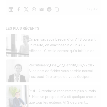
Linkedin
Facebook
X
WhatsApp
Mail
Reddit
22 juillet
LES PLUS RÉCENTS
On pensait avoir besoin d'un ATS puissant.
En réalité, on avait besoin d'un ATS
efficace.
C'est le constat qu'a fait l'un de
nos clients en décidant de passer de
Workday à Jobloom. Cette PME utilisait
Recrutement_Final_V7_Definitif_Bis_V2.xlsx
déjà notre site carrière et notre solution de
Si ce nom de fichier vous semble normal ...
multidiffusion. Pour son ATS, elle avait
il est peut-être temps de vous équiper
choisi l'un des leaders mondiaux du
d'un ATS. 😅 Au début, Excel fait le job.
marché. Pourtant, au quotidien, ce n'était
Puis arrivent : ➡️ 150 candidatures ➡️ 4
pas la puissance qui faisait la différence.
Et si l'IA rendait le recrutement plus humain
recrutements en parallèle ➡️ Des CV dans
C'était la simplicité, la rapidité et l'efficacité.
?
Hier, un prospect m'a dit quelque chose
Outlook ou dans des dossiers dropbox ➡️
🚀 Puis est venue une question simple : 👉
que tous les éditeurs ATS devraient
Des commentaires dans son carnet ➡️ Des