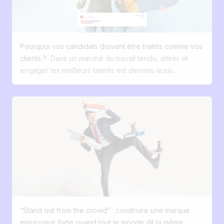
Pourquoi vos candidats doivent être traités comme vos
clients ?
Dans un marché du travail tendu, attirer et
engager les meilleurs talents est devenu aussi
stratégique que séduire vos clients. Pourtant, trop
d’entreprises continuent de considérer le recrutement
comme une fonction administrative, secondaire et peu
différenciante. Et si on changeait cette perspective ? Et
si vos futurs candidats étaient réellement vos clients les
plus précieux. Ceux qui déterminent votre croissance,
votre culture, et votre capacité à innover ? Le
recrutement n’est plus un simple process RH, c’est
aujourd’hui devenu une expérience digitale. 55 % des
candidats refusent une offre à cause d’un mauvais
processus. 50 % se disent déçus de leur expérience
“Stand out from the crowd” : construire une marque
candidat La majorité des candidats s’attendent à une
employeur forte quand tout le monde dit la même