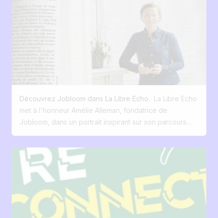
souvent le symptôme d'organisations qui peinent à
cours de cette interview, elle revient sur son parcours
clarifier ce qu'elles sont, ce qu'elles attendent et ce
entrepreneurial, les origines de Jobloom, et les défis
qu'elles sont prêtes à offrir. Des talents très
auxquels font face les petites et moyennes entreprises
observateurs Dans de nombreuses entreprises, le
pour attirer les bons talents dans un marché tendu. Elle
recrutement reste pourtant traité comme une fonction
explique comment Jobloom permet aux PME de créer
opérationnelle, réactive, parfois purement
une page carrière vivante, de diffuser leurs offres en
administrative. On publie une offre, on active quelques
un clic, et de gérer les candidatures simplement grâce
canaux, puis on s'étonne que les candidatures ne
à l’intelligence artificielle. Un échange clair, concret et
soient pas au rendez-vous ou qu'elles ne
Découvrez Jobloom dans La Libre Echo.
La Libre Echo
inspirant sur l’avenir du recrutement digitalisé.
correspondent pas aux attentes. Cette logique
met à l'honneur Amélie Alleman, fondatrice de
appartient à un autre temps. Aujourd'hui, l'entonnoir du
Jobloom, dans un portrait inspirant sur son parcours
recrutement ne part plus de l'offre, mais de la
entrepreneurial et la création d'une solution de
perception. Avant de postuler, les talents observent. Ils
recrutement pensée pour les PME. Un article qui
lisent, comparent, évaluent la crédibilité d'un projet et
revient sur la naissance de Jobloom, son
la cohérence d'un discours. Ils cherchent à
positionnement innovant, et sa mission : simplifier le
comprendre comment les décisions sont prises, quel
recrutement grâce à la tech. Amélie Alleman mise à
est le rapport au pouvoir, à l'autonomie, à la
l'honneur dans La Libre Echo : retour sur la genèse de
responsabilité. Autrement dit, ils évaluent la
Jobloom Nous avons le plaisir de partager un bel
gouvernance, bien avant de se prononcer sur un
article paru dans l’édition du week-end de La Libre