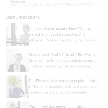
Découvrir
https://open.spotify.com/show/3qSWaP6EwbjnlM7EaFz03l?
si=isv2Swp7SROysaiAG4uZBw&nd=1&dlsi=9703e93ff5ea49b3
LES PLUS RÉCENTS
On pensait avoir besoin d'un ATS puissant.
En réalité, on avait besoin d'un ATS
efficace.
C'est le constat qu'a fait l'un de
nos clients en décidant de passer de
Workday à Jobloom. Cette PME utilisait
Recrutement_Final_V7_Definitif_Bis_V2.xlsx
déjà notre site carrière et notre solution de
Si ce nom de fichier vous semble normal ...
multidiffusion. Pour son ATS, elle avait
il est peut-être temps de vous équiper
choisi l'un des leaders mondiaux du
d'un ATS. 😅 Au début, Excel fait le job.
marché. Pourtant, au quotidien, ce n'était
Puis arrivent : ➡️ 150 candidatures ➡️ 4
pas la puissance qui faisait la différence.
Et si l'IA rendait le recrutement plus humain
recrutements en parallèle ➡️ Des CV dans
C'était la simplicité, la rapidité et l'efficacité.
?
Hier, un prospect m'a dit quelque chose
Outlook ou dans des dossiers dropbox ➡️
🚀 Puis est venue une question simple : 👉
que tous les éditeurs ATS devraient
Des commentaires dans son carnet ➡️ Des
Pourquoi nos recruteurs passent-ils autant
entendre. "Je cherche la solution qui me
managers qui demandent : "On en est où
de temps dans leur outil ? En creusant,
permettra de dégager du temps grâce à
?" Et soudain, vous passez plus de temps à
J'ai analysé des centaines d'offres