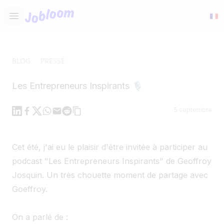
Jobloom
Open main menu
BLOG
PRESSE
Les Entrepreneurs Inspirants 🎙️
Linkedin
Facebook
X
WhatsApp
Mail
Reddit
5 septembre
Cet été, j'ai eu le plaisir d'être invitée à participer au
podcast "Les Entrepreneurs Inspirants" de Geoffroy
Josquin. Un très chouette moment de partage avec
Goeffroy.
On a parlé de :