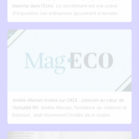
promouvoir les jobs Parfois, la meilleure
blanche dans l’Echo
Le recrutement est une scène
solution n'est pas la plus grosse. C'est
d'exposition. Les entreprises qui peinent à recruter
celle qui répond réellement aux besoins
sont souvent celles qui n'alignent pas leurs pratiques
de vos équipes. Et vous, combien de
sur leurs discours. Derrière les pénuries de talents, les
fonctionnalités de votre ATS utilisez-vous
tensions persistantes sur certains métiers ou la faible
vraiment au quotidien ? 🤔
mobilité observée sur le marché du travail se joue un
enjeu bien plus large qu'un simple problème de
ressources humaines. Le recrutement est devenu l'un
des révélateurs les plus fiables de la manière dont les
entreprises sont réellement gouvernées - et de leur
capacité à décider, à assumer des choix et à se
projeter dans la durée. Lorsque le recrutement se
grippe, ce ne sont pas seulement des postes qui
Amélie Alleman invitée sur LN24 : Jobloom au cœur de
restent vacants. Ce sont des trajectoires
l’actualité RH
Amélie Alleman, fondatrice de Jobloom et
professionnelles qui se figent, des décisions qui
Betuned , était récemment l’invitée de la chaîne
n'aboutissent pas, de la valeur qui ne se crée pas. Ce
d’information LN24 pour évoquer les enjeux du
dysfonctionnement est rarement imputable à une
recrutement en PME et la manière dont la technologie
pénurie absolue de compétences. Il est bien plus
peut transformer l’expérience candidat et recruteur. Au