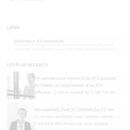
LIENS
Webinaires & Evénements
Participez à nos webinaires et événements pour découvrir
comment Jobloom peut vous aider dans votre recrutement.
LES PLUS RÉCENTS
On pensait avoir besoin d'un ATS puissant.
En réalité, on avait besoin d'un ATS
efficace.
C'est le constat qu'a fait l'un de
nos clients en décidant de passer de
Workday à Jobloom. Cette PME utilisait
Recrutement_Final_V7_Definitif_Bis_V2.xlsx
déjà notre site carrière et notre solution de
Si ce nom de fichier vous semble normal ...
multidiffusion. Pour son ATS, elle avait
il est peut-être temps de vous équiper
choisi l'un des leaders mondiaux du