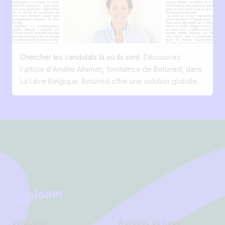
a puisé de manière innatendue pour s’équiper dans les
domaines les moins familiers pour elles. Écouter
l'épisode sur Spotify ou sur Apple Music . 📢
Découvrez tous les services Betuned : prendre
rendez-vous Vous pouvez aussi nous contacter :
Chercher les candidats là où ils sont
Découvrez
amelie@betuned.be ou 0474548989
l'article d'Amélie Alleman, fondatrice de Betuned, dans
La Libre Belgique. Betuned offre une solution globale
pour rendre le recrutement plus efficace. Comment,
pour une organisation qui recrute, s’adresser
efficacement aux profils recherchés ? Où, pour un
Footer
candidat, trouver des annonces susceptibles de
l’intéresser réellement ? “Il faut souvent entre trois et
dix clics pour trouver une offre d’emploi sur Internet et,
en général, l’expérience n’est pas très sexy. Les
candidats ne savent plus vraiment où chercher. Et les
30-35 ans ne connaissent même plus les sites de
Jobloom
recrutement”, constate Amélie Alleman, fondatrice de
Betuned, qui a pour objectif de “connecter de manière
Solutions
À propos de nous