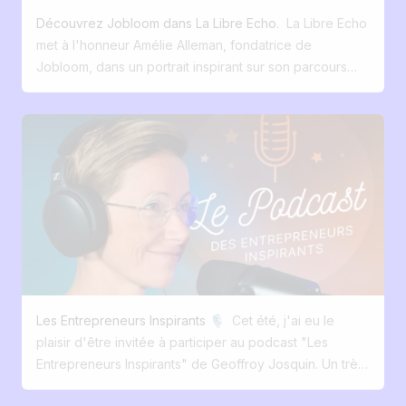
à l’intelligence artificielle. Un échange clair, concret et
Découvrez Jobloom dans La Libre Echo.
La Libre Echo
inspirant sur l’avenir du recrutement digitalisé.
met à l'honneur Amélie Alleman, fondatrice de
Jobloom, dans un portrait inspirant sur son parcours
entrepreneurial et la création d'une solution de
recrutement pensée pour les PME. Un article qui
revient sur la naissance de Jobloom, son
positionnement innovant, et sa mission : simplifier le
recrutement grâce à la tech. Amélie Alleman mise à
l'honneur dans La Libre Echo : retour sur la genèse de
Jobloom Nous avons le plaisir de partager un bel
article paru dans l’édition du week-end de La Libre
Echo (26-27 avril 2025), qui consacre une page
entière à Amélie Alleman, fondatrice de Jobloom et
Betuned . Dans ce portrait, le journaliste Pierre-
Les Entrepreneurs Inspirants 🎙️
Cet été, j'ai eu le
François Lovens revient sur le parcours entrepreneurial
plaisir d'être invitée à participer au podcast "Les
d’Amélie et la manière dont ses deux projets –
Entrepreneurs Inspirants" de Geoffroy Josquin. Un très
complémentaires et résolument tournés vers
chouette moment de partage avec Goeffroy. On a parlé
l’innovation – réinventent le recrutement en PME.