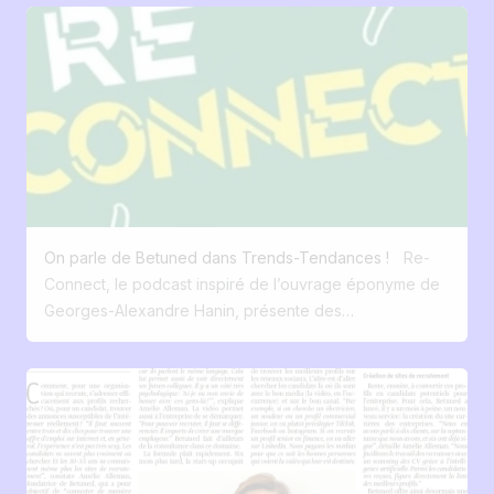
de : • L'importance de l'innovation dans le recrutement
L’article met en lumière l’origine de Betuned , une
• L'origine de Betuned et ce qui m'a poussé à me
agence spécialisée dans la marque employeur par la
lancer • De l'équipe, des bonnes personnes à la
vidéo, puis l’évolution naturelle vers Jobloom , une
bonne place • Des difficultés humaines que l'on peut
plateforme SaaS « tout-en-un » pensée pour digitaliser,
rencontrer • Comment jongler entre la vie de maman et
automatiser et simplifier l’ensemble du processus de
celle de chef d'entreprise Un grand merci Geoffroy
recrutement. Amélie y partage avec transparence sa
Josquinpour cette conversation enrichissante.
transition du secteur des services vers la tech, son
J'espère qu'elle inspirera d'autres personnes à se
approche pragmatique de l’IA appliquée aux RH, ainsi
lancer dans l'entrepreneuriat ! Découvrez le podcast
que la vision derrière Jobloom : rendre le recrutement
en image sur YouTube :
plus simple, plus humain, et plus performant pour les
On parle de Betuned dans Trends-Tendances !
Re-
https://www.youtube.com/watch?v=jTtcBGChFJA Le
entreprises qui n’ont pas le temps ni les ressources
Connect, le podcast inspiré de l’ouvrage éponyme de
podcast est également disponible sur toutes les
d’un grand groupe.
Georges-Alexandre Hanin, présente des
plateformes de podcast traditionnelles : Spotify,
entrepreneurs et leur histoire. Cette semaine, Amélie
Deezer, Apple podcast, Google, Amazon Bonne
Alleman était au micro ! Amélie Alleman a déjà fondé
écoute !
deux entreprises. La première avec un associé aux
compétences complémentaires, la deuxième, elle a
souhaité la lancer seule. Sa créativité débordante lui a
donné d’innombrables ressources dans lesquelles elle