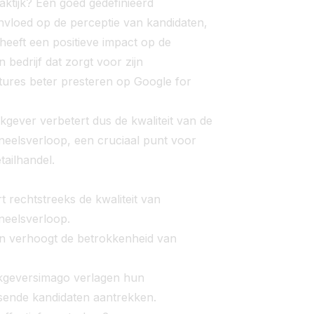
aktijk? Een goed gedefinieerd
nvloed op de perceptie van kandidaten,
heeft een positieve impact op de
bedrijf dat zorgt voor zijn
tures beter presteren op Google for
gever verbetert dus de kwaliteit van de
soneelsverloop, een cruciaal punt voor
tailhandel.
 rechtstreeks de kwaliteit van
oneelsverloop.
en verhoogt de betrokkenheid van
rkgeversimago verlagen hun
ssende kandidaten aantrekken.