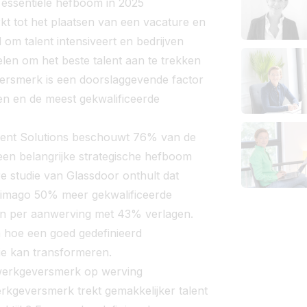
 essentiële hefboom in 2025
rkt tot het plaatsen van een vacature en
jd om talent intensiveert en bedrijven
en om het beste talent aan te trekken
ersmerk is een doorslaggevende factor
en en de meest gekwalificeerde
alent Solutions beschouwt 76% van de
een belangrijke strategische hefboom
e studie van Glassdoor onthult dat
simago 50% meer gekwalificeerde
ten per aanwerving met 43% verlagen.
n hoe een goed gedefinieerd
ie kan transformeren.
 werkgeversmerk op werving
erkgeversmerk trekt gemakkelijker talent