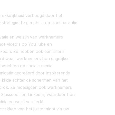
rekkelijkheid verhoogd door het
ategie die gericht is op transparantie
ovatie en welzijn van werknemers
nde video's op YouTube en
inkedIn. Ze hebben ook een intern
d waar werknemers hun dagelijkse
erichten op sociale media.
catie gecreëerd door inspirerende
n kijkje achter de schermen van het
TikTok. Ze moedigden ook werknemers
 Glassdoor en LinkedIn, waardoor hun
didaten werd versterkt.
rekken van het juiste talent via uw