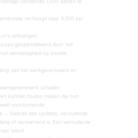
versimago versterkte. Door samen te
rrièresite verhoogd naar 4.500 per
 cv's ontvangen.
opa geoptimaliseerd door het
 hun aanwezigheid op sociale
rking van het werkgeversmerk en
 werkgeversmerk schaden
ijven kunnen fouten maken die hun
meest voorkomende:
e
→ Gebrek aan updates, verouderde
te lang of verwarrend is. Een verouderde
naar talent.