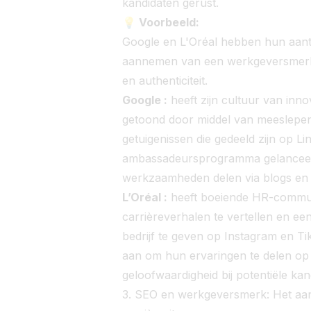
kandidaten gerust.
💡 Voorbeeld:
Google en L'Oréal hebben hun aant
aannemen van een werkgeversmerkstr
en authenticiteit.
Google :
heeft zijn cultuur van inn
getoond door middel van meeslepe
getuigenissen die gedeeld zijn op L
ambassadeursprogramma gelanceer
werkzaamheden delen via blogs en b
L’Oréal :
heeft boeiende HR-communi
carrièreverhalen te vertellen en ee
bedrijf te geven op Instagram en 
aan om hun ervaringen te delen op
geloofwaardigheid bij potentiële kan
3. SEO en werkgeversmerk: Het aant