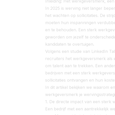
Inleiding: Het werkgeversmerk, een
In 2025 is werving niet langer bepe
het wachten op sollicitaties. De stri
moeten hun inspanningen verdubbel
en te behouden. Een sterk werkgev
geworden om jezelf te onderscheid
kandidaten te overtuigen.
Volgens een studie van LinkedIn T
recruiters het werkgeversmerk als 
om talent aan te trekken. Een ander
bedrijven met een sterk werkgever
sollicitaties ontvangen en hun kos
In dit artikel bekijken we waarom e
werkgeversmerk je wervingsstrateg
1. De directe impact van een sterk
Een bedrijf met een aantrekkelijk w