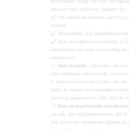
aantrekken terwijl het zijn werkge
werken met Jobloom, hebben ze:
✔ Het aantal bezoekers van hun ca
maand.
✔ Maandelijks 500 gekwalificeerde
✔ Hun werkgeversmerkimago in Eur
verbeteren van hun storytelling en
netwerken.
👉
Ook te lezen :
Leonidas: Verste
internationaal werven met Jobloom
5. Veelvoorkomende fouten die uw
Zelfs de meest aantrekkelijke bedr
werving belemmeren. Hier zijn de 
🚫 Een verwaarloosde carrièresit
visuals, een sollicitatieproces dat 
site zendt het verkeerde signaal uit 