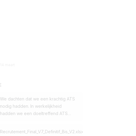
14 maart
E
We dachten dat we een krachtig ATS
nodig hadden. In werkelijkheid
hadden we een doeltreffend ATS
nodig.
Dat is de conclusie die een
van onze klanten trok toen hij besloot
Recrutement_Final_V7_Definitif_Bis_V2.xlsx
over te stappen van Workday naar