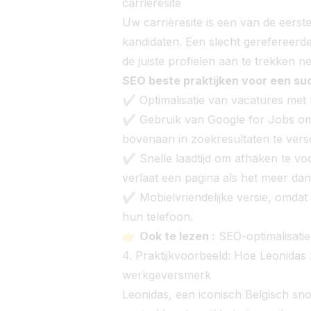
carrièresite
Uw carrièresite is een van de eerst
kandidaten. Een slecht gerefereerd
de juiste profielen aan te trekken n
SEO beste praktijken voor een suc
✔ Optimalisatie van vacatures met 
✔ Gebruik van Google for Jobs om 
bovenaan in zoekresultaten te vers
✔ Snelle laadtijd om afhaken te 
verlaat een pagina als het meer da
✔ Mobielvriendelijke versie, omdat 
hun telefoon.
👉
Ook te lezen :
SEO-optimalisatie
4. Praktijkvoorbeeld: Hoe Leonidas 
werkgeversmerk
Leonidas, een iconisch Belgisch sno