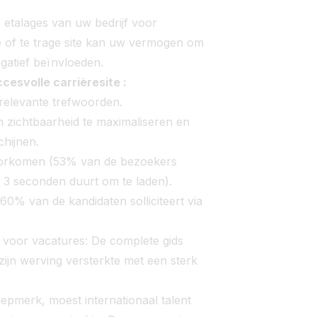
e etalages van uw bedrijf voor
e of te trage site kan uw vermogen om
egatief beïnvloeden.
cesvolle carrièresite :
relevante trefwoorden.
zichtbaarheid te maximaliseren en
chijnen.
voorkomen (53% van de bezoekers
n 3 seconden duurt om te laden).
60% van de kandidaten solliciteert via
 voor vacatures: De complete gids
zijn werving versterkte met een sterk
epmerk, moest internationaal talent