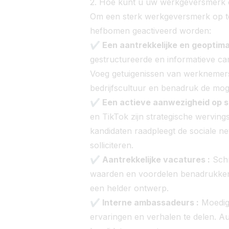
2. Hoe kunt u uw werkgeversmerk e
Om een sterk werkgeversmerk op t
hefbomen geactiveerd worden:
✔ Een aantrekkelijke en geoptimal
gestructureerde en informatieve car
Voeg getuigenissen van werknemers
bedrijfscultuur en benadruk de mog
✔ Een actieve aanwezigheid op s
en TikTok zijn strategische wervin
kandidaten raadpleegt de sociale n
solliciteren.
✔ Aantrekkelijke vacatures :
Schr
waarden en voordelen benadrukken.
een helder ontwerp.
✔ Interne ambassadeurs :
Moedig
ervaringen en verhalen te delen. Au