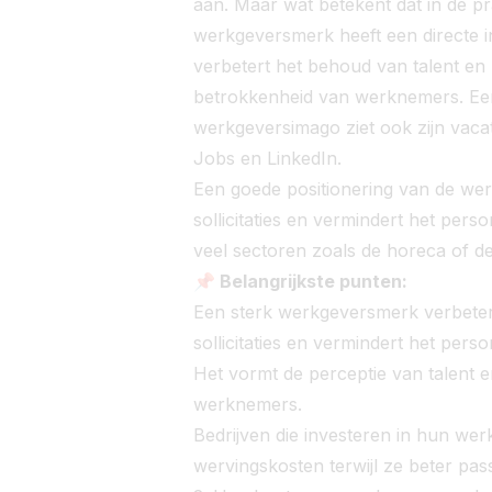
aan. Maar wat betekent dat in de pr
werkgeversmerk heeft een directe i
verbetert het behoud van talent en 
betrokkenheid van werknemers. Een 
werkgeversimago ziet ook zijn vaca
Jobs en LinkedIn.
Een goede positionering van de werk
sollicitaties en vermindert het per
veel sectoren zoals de horeca of de
📌 Belangrijkste punten:
Een sterk werkgeversmerk verbetert
sollicitaties en vermindert het pers
Het vormt de perceptie van talent 
werknemers.
Bedrijven die investeren in hun we
wervingskosten terwijl ze beter pa