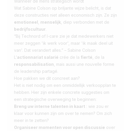
Wanneer de mens strategisch wordt
Wat Sabine Colson op briljante wijze belicht, is dat
deze constructies niet alleen economisch zijn. Ze zijn
emotioneel
,
menselijk
, diep verbonden met de
bedrijfscultuur
.
“Bij Technord of I-care zie je dat medewerkers niet
meer zeggen 'ik werk voor', maar 'ik maak deel uit
van'. Dat verandert alles.” – Sabine Colson
L’
actionnariat salarié
crée de la
fierté
, de la
responsabilisation
, mais aussi une nouvelle forme
de leadership partagé.
Hoe pakken we dit concreet aan?
Het is niet nodig om een onmiddellijk verkoopplan te
hebben. Hier zijn enkele concrete suggesties om
een strategische overweging te beginnen:
Breng uw interne talenten in kaart
: wie zou er
klaar voor kunnen zijn om over te nemen? Om zich
meer in te zetten?
Organiseer momenten voor open discussie
over