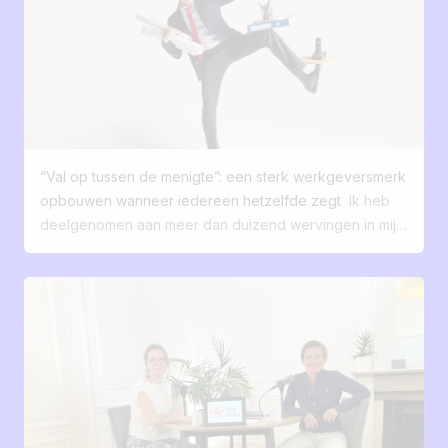
die echt inspeelt op de behoeften van je
zouden veranderen? En wat als uw toekomstige
teams. En jij, hoeveel functionaliteiten van
kandidaten in werkelijkheid uw meest waardevolle
je ATS gebruik je nu echt dagelijks? 🤔
klanten waren? Degenen die uw groei, uw cultuur en
uw vermogen om te innoveren bepalen? Werving is
niet langer slechts een eenvoudig HR-proces, het is
tegenwoordig uitgegroeid tot een digitale ervaring.
55% van de kandidaten wijst een aanbod af vanwege
“Val op tussen de menigte”: een sterk werkgeversmerk
een slecht verloop van de procedure. 50% zegt
opbouwen wanneer iedereen hetzelfde zegt
Ik heb
teleurgesteld te zijn in hun ervaring als kandidaat. De
deelgenomen aan meer dan duizend wervingen in mijn
meeste kandidaten verwachten een vlotte,
carrière. En bijna elke keer hoorde ik dezelfde zinnen:
transparante en boeiende ervaring. Ze vergelijken jullie
"We willen goede profielen aantrekken." "We willen
sollicitatieproces met de ervaring die ze hebben met
ons onderscheiden." "We willen dat er over ons
merken, of het nu gaat om het kopen van een product
gepraat wordt." Maar wanneer ik dieper inga en deze
of het afsluiten van een abonnement op een dienst. Om
eenvoudige vraag stel: Wat is jullie verschil, wat bieden
dit soort profielen aan te trekken, is het niet meer
jullie aan dat anderen niet hebben? … valt er een stilte.
genoeg om een vacature te plaatsen en af te wachten.
De arbeidsmarkt is veranderd. Talenten hebben keuze.
Je moet een verhaal vertellen, een ervaring creëren
Ze vergelijken. Ze stellen vragen. Ze googelen. En
en interesse omzetten in actie. Precies zoals een
geconfronteerd met een lawine van aanbiedingen