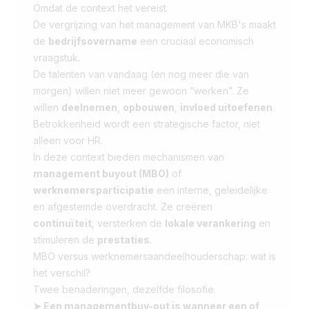
Omdat de context het vereist.
De vergrijzing van het management van MKB's maakt
de
bedrijfsovername
een cruciaal economisch
vraagstuk.
De talenten van vandaag (en nog meer die van
morgen) willen niet meer gewoon “werken”. Ze
willen
deelnemen
,
opbouwen
,
invloed uitoefenen
.
Betrokkenheid wordt een strategische factor, niet
alleen voor HR.
In deze context bieden mechanismen van
management buyout (MBO)
of
werknemersparticipatie
een interne, geleidelijke
en afgestemde overdracht. Ze creëren
continuïteit
, versterken de
lokale verankering
en
stimuleren de
prestaties
.
MBO versus werknemersaandeelhouderschap: wat is
het verschil?
Twee benaderingen, dezelfde filosofie.
➤ Een managementbuy-out is wanneer een of