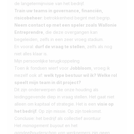
de langetermijnvisie van het bedrijf.
Train uw teams in governance, financiën,
risicobeheer
: betrokkenheid begint met begrip.
Neem contact op met een speler zoals Wallonie
Entreprendre
, die deze overgangen kan
begeleiden, zelfs in een zeer vroeg stadium.
En vooral:
durf de vraag te stellen
, zelfs als nog
niet alles klaar is.
Mijn persoonlijke terugkoppeling
Toen ik fondsen wierf voor
Jobbloom
, vroeg ik
mezelf ook af:
welk type bestuur wil ik? Welke rol
speelt mijn team in dit project?
Dit zijn onderwerpen die onze houding als
leidinggevende diep in vraag stellen. Het gaat niet
alleen om kapitaal of strategie. Het is een
visie op
het bedrijf
. Op zijn missie. Op zijn toekomst.
Conclusie: het bedrijf als collectief avontuur
Het
management buyout
en het
aandeelhouderschap van werknemers
zijn geen