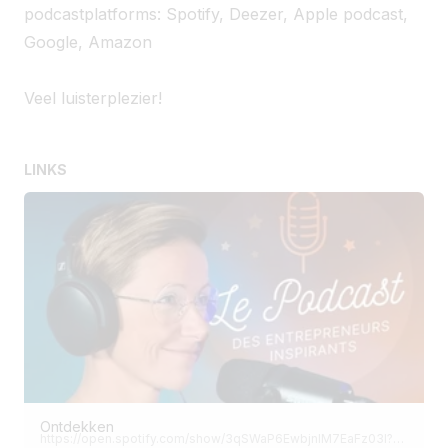
podcastplatforms: Spotify, Deezer, Apple podcast,
Google, Amazon
Veel luisterplezier!
LINKS
Ontdekken
https://open.spotify.com/show/3qSWaP6EwbjnlM7EaFz03l?