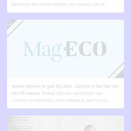
meertalige verspreiding ✅ Rapportage
Bedrijven die moeite hebben om mensen aan te
afgestemd op hun indicatoren ✅
nemen, zijn vaak juist die waarvan de praktijk niet
Automatische creatie van carrousels om
overeenkomt met hun mooie woorden. Achter het
jobs te promoten Soms is de beste
tekort aan talent, de aanhoudende spanningen in
oplossing niet de grootste. Maar degene
bepaalde beroepen en de geringe mobiliteit op de
die echt inspeelt op de behoeften van je
arbeidsmarkt gaat een probleem schuil dat veel verder
teams. En jij, hoeveel functionaliteiten van
reikt dan een puur hr-vraagstuk. Werving en selectie
je ATS gebruik je nu echt dagelijks? 🤔
zijn uitgegroeid tot een van de meest betrouwbare
graadmeters voor hoe bedrijven daadwerkelijk worden
bestuurd – en voor hun vermogen om beslissingen te
nemen, daarachter te blijven staan en op de lange
termijn te plannen. Wanneer het wervingsproces
Amélie Alleman te gast bij LN24: Jobloom in het hart van
vastloopt, blijven niet alleen vacatures onvervuld.
het HR-nieuws
Amélie Alleman, oprichtster van
Loopbanen komen stil te staan, beslissingen worden
Jobloom en Betuned , was onlangs te gast bij het
niet genomen en er wordt geen waarde meer
nieuwsnetwerk LN24 om de uitdagingen van werving in
gecreëerd. Deze disfunctie is zelden het gevolg van
KMO's te bespreken en hoe technologie de ervaring
een absoluut tekort aan vaardigheden. Veel vaker is
van kandidaten en recruiters kan transformeren.
het een symptoom van organisaties die moeite hebben
Tijdens dit interview gaat ze in op haar
om duidelijk te maken wie ze zijn, wat ze verwachten