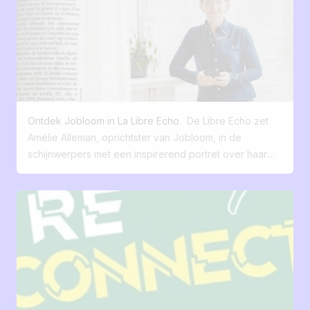
ondernemersreis, de oorsprong van Jobloom, en de
en wat ze bereid zijn te bieden. Zeer opmerkzame
uitdagingen waarmee kleine en middelgrote bedrijven
talenten In veel bedrijven wordt rekrutering nog steeds
te maken hebben om in een krappe markt de juiste
gezien als een operationele, reactieve functie, soms
talenten aan te trekken. Ze legt uit hoe Jobloom het
puur administratief. Er wordt een vacature geplaatst,
voor MKB's mogelijk maakt om een levendige
een paar kanalen worden aangezet, en vervolgens is
carrièrepagina te creëren, hun vacatures met één klik
men verbaasd dat de sollicitaties niet binnenkomen
te publiceren, en sollicitaties eenvoudig te beheren
zoals verwacht of niet aansluiten bij wat men zoekt. Die
Ontdek Jobloom in La Libre Echo.
De Libre Echo zet
dankzij kunstmatige intelligentie. Een duidelijke,
manier van denken hoort bij een ander tijdperk.
Amélie Alleman, oprichtster van Jobloom, in de
concrete en inspirerende uitwisseling over de
Vandaag begint de rekruteringsfunnel niet meer bij de
schijnwerpers met een inspirerend portret over haar
toekomst van gedigitaliseerde werving.
vacature, maar bij de perceptie. Voordat ze solliciteren,
ondernemersreis en het creëren van een
observeren getalenteerde mensen. Ze lezen,
wervingsoplossing ontworpen voor het MKB. Een
vergelijken en beoordelen de geloofwaardigheid van
artikel dat terugblikt op de oprichting van Jobloom,
een project en de consistentie van de boodschap. Ze
haar innovatieve positionering, en haar missie: het
proberen te begrijpen hoe beslissingen worden
wervingsproces vereenvoudigen door middel van
genomen, wat de verhouding is tot macht, autonomie
technologie. Amélie Alleman in de schijnwerpers in La
en verantwoordelijkheid. Met andere woorden: ze
Libre Echo : terugblik op de ontstaansgeschiedenis van
beoordelen het bestuur lang voordat ze een functie
Jobloom We hebben het genoegen een mooi artikel te
overwegen. Deze realiteit wordt bijzonder duidelijk in
delen dat verschenen is in de weekendeditie van La