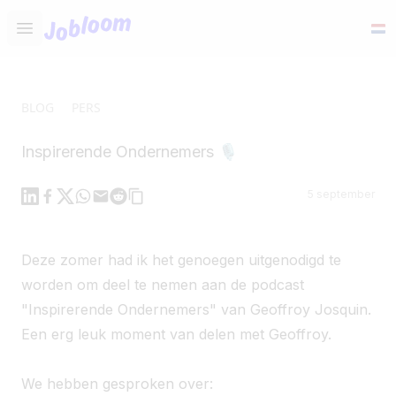
Jobloom
Open main menu
BLOG
PERS
Inspirerende Ondernemers 🎙️
Linkedin
Facebook
X
WhatsApp
Mail
Reddit
5 september
Deze zomer had ik het genoegen uitgenodigd te
worden om deel te nemen aan de podcast
"Inspirerende Ondernemers" van Geoffroy Josquin.
Een erg leuk moment van delen met Geoffroy.
We hebben gesproken over: