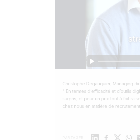
Christophe Degauquier, Managing di
" En termes d’efficacité et d’outils d
surpris, et pour un prix tout à fait ra
chez nous en matière de recrutement
Linkedin
Facebook
X
Whats
M
PARTAGER