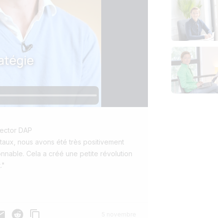
rector DAP
igitaux, nous avons été très positivement
isonnable. Cela a créé une petite révolution
."
App
ail
Reddit
5 novembre