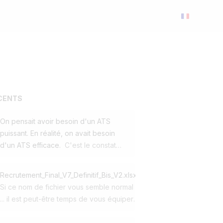
ÉCENTS
On pensait avoir besoin d'un ATS
puissant. En réalité, on avait besoin
d'un ATS efficace.
C'est le constat
qu'a fait l'un de nos clients en
décidant de passer de Workday à
Recrutement_Final_V7_Definitif_Bis_V2.xlsx
Jobloom. Cette PME utilisait déjà notre
Si ce nom de fichier vous semble normal
site carrière et notre solution de
... il est peut-être temps de vous équiper
multidiffusion. Pour son ATS, elle avait
d'un ATS. 😅 Au début, Excel fait le job.
choisi l'un des leaders mondiaux du
Puis arrivent : ➡️ 150 candidatures ➡️ 4