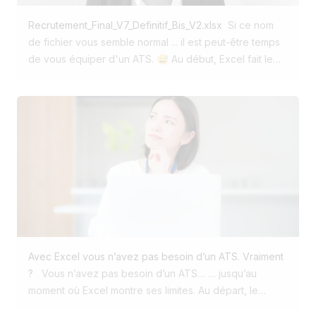
managers ❌ Impossible de retrouver facilement un
Recrutement_Final_V7_Definitif_Bis_V2.xlsx
Si ce nom
candidat déjà rencontré il y a quelques mois dans la
de fichier vous semble normal ... il est peut-être temps
base de donnée ❌ Une diffusion multilingue
de vous équiper d'un ATS. 😅 Au début, Excel fait le
fastidieuse ❌ Des reportings peu adaptés aux KPI
job. Puis arrivent : ➡️ 150 candidatures ➡️ 4
réellement suivis par l'entreprise ❌ Peu d'outils pour
recrutements en parallèle ➡️ Des CV dans Outlook ou
valoriser les offres d'emploi sur les réseaux sociaux
dans des dossiers dropbox ➡️ Des commentaires dans
Résultat ? Ils ont décidé de remplacer leur ATS par
son carnet ➡️ Des managers qui demandent : "On en
celui de Jobloom Pas pour avoir plus de
est où ?" Et soudain, vous passez plus de temps à
fonctionnalités. Pour avoir les bonnes fonctionnalités.
gérer votre fichier qu'à recruter. Le problème n'est pas
✅ Recherche intelligente dans la base candidats
Excel. Le problème, c'est qu'Excel gère des lignes.
grâce à l'IA ✅ Collaboration fluide entre recruteurs et
Pas des candidats. Pas des processus. Pas des
managers ✅ Diffusion multilingue simplifiée ✅
recrutements. En 2026, entre l'IA, les jobboards et les
Reporting adapté à leurs indicateurs ✅ Création
centaines de candidatures qui arrivent parfois en
automatique de carrousels pour promouvoir les jobs
quelques jours, continuer à recruter sur Excel revient
Parfois, la meilleure solution n'est pas la plus grosse.
Avec Excel vous n’avez pas besoin d’un ATS. Vraiment
un peu à piloter sa croissance avec un tableur. Ça
C'est celle qui répond réellement aux besoins de vos
?
Vous n’avez pas besoin d’un ATS… … jusqu’au
fonctionne. Jusqu'au jour où ça ne fonctionne plus. J'ai
équipes. Et vous, combien de fonctionnalités de votre
moment où Excel montre ses limites. Au départ, le
creusé le sujet dans mon dernier article. Et soyons
ATS utilisez-vous vraiment au quotidien ? 🤔
tableur est un allié évident : quelques lignes, trois
honnêtes ... qui a déjà travaillé sur une version encore