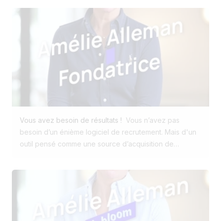
colonnes, et le suivi de vos candidatures est en place.
plus longue que celle du titre ? 😂
C’est rapide, gratuit, flexible. Exactement ce qu’on
attend de lui. Mais en recrutement, une réalité s’impose
progressivement : une organisation simple fonctionne
très bien tant que le volume des candidatures reste
maîtrisé . Puis les besoins évoluent. Plus de
candidatures, plusieurs postes pour lesquels recruter
en parallèle, un jour ou l’autre des collègues qui
rejoignent votre équipe. Le suivi devient un peu moins
fluide, les informations se répartissent entre différents
Vous avez besoin de résultats !
Vous n’avez pas
supports, et certaines tâches prennent plus de temps
besoin d’un énième logiciel de recrutement. Mais d'un
qu’avant. Rien de critique, mais un signal clair : l’outil
outil pensé comme une source d’acquisition de
atteint ses limites. À partir de là, la question n’est plus
candidats. Pas comme une simple base de données de
vraiment de savoir si Excel fonctionne. C’est de savoir
gestion des jobs et des CV ! Le marché est inondé
s’il reste adapté à vos besoins. Le syndrome du
d’ATS classiques. Des moyennes de 1% de visiteurs qui
"tableur de trop" : une solidité en trompe-l'œil Excel
postulent. Ces outils gèrent les candidatures, oui. Mais
est forcément une solution provisoire pour la gestion
ils oublient souvent l’essentiel : comment attirer et
de vos recrutements. Microsoft Excel a été conçu à
convertir les bons talents ? Chez Jobloom, on fait les
l’origine pour manipuler des données chiffrées et