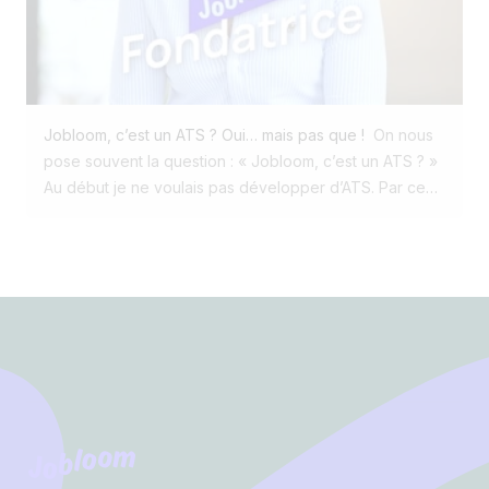
choses à l’envers. Le candidat n’est pas la fin du
structurer de l’information sous forme de tableaux. Son
process. C’est le début. Et ça marche : On part de votre
rôle principal, c’est : faire des calculs (budgets,
site carrière, votre vitrine digitale pour séduire les
prévisions, analyses financières) organiser des
talents avec des taux de conversion de 24% On
données (listes, inventaires, bases simples) analyser
postule en un clic pour convertir plus de visiteurs en
rapidement (tris, filtres, tableaux croisés) modéliser des
Jobloom, c’est un ATS ? Oui… mais pas que !
On nous
candidats (jusqu’à 20x plus que la moyenne du
scénarios (simulations, projections) Autrement dit, Excel
pose souvent la question : « Jobloom, c’est un ATS ? »
marché) Et ensuite seulement, on gère le process,
est un outil de traitement et d’analyse de données, pas
Au début je ne voulais pas développer d’ATS. Par ce
avec un outil intuitif boosté à l’IA Digitalisons votre
un outil idéal pour gérer un workflow ou des processus
que tous les ATS se concentrent sur le back-end : trier
recrutement pour le rendre plus humain. On en parle ?
complexes. Excel remplit parfaitement son rôle si :
les CV, gérer les candidatures, suivre les étapes. C’est
Votre volume de candidatures reste anecdotique (1 ou
utile… mais ça ne résout pas le vrai problème : faire
2 postes par an). Chaque offre d’emploi génère moins
venir les bons candidats. Chez Jobloom, on a pris le
Footer
de 20 candidatures. Vous êtes seul maître à bord pour
problème à l’envers. On part du front-end — un site
mettre à jour le fichier. Le point de rupture survient dès
carrière qui attire, engage et convertit (jusqu’à 24 %
que l'on passe à l'échelle. Multipliez les postes ouverts
des visiteurs postulent, contre 0 à 2 % en moyenne).
et ajoutez un manager dans la boucle et le chaos n’est
On y ajoute la multidiffusion sur plus de 100 canaux
pas loin ! Les limites d’Excel en recrutement Le
(LinkedIn, Google Jobs, Indeed, Talent.com…), une
problème d’Excel ne vient pas de ce qu’il fait, mais de
expérience mobile-first ultra fluide, et un ATS intelligent
Jobloom
ce qu’il ne permet pas de faire. Derrière sa simplicité,
dopé à l’IA pour tout centraliser sans friction. En clair :