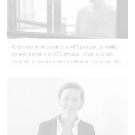
On pensait avoir besoin d'un ATS puissant. En réalité,
on avait besoin d'un ATS efficace.
C'est le constat
qu'a fait l'un de nos clients en décidant de passer de
Workday à Jobloom. Cette PME utilisait déjà notre site
carrière et notre solution de multidiffusion. Pour son
ATS, elle avait choisi l'un des leaders mondiaux du
marché. Pourtant, au quotidien, ce n'était pas la
puissance qui faisait la différence. C'était la simplicité,
la rapidité et l'efficacité. 🚀 Puis est venue une
question simple : 👉 Pourquoi nos recruteurs passent-
ils autant de temps dans leur outil ? En creusant,
plusieurs frustrations sont apparues : ❌ Une
collaboration compliquée avec plusieurs hiring