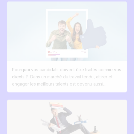
colonnes, et le suivi de vos candidatures est en place.
fonctionnalités de votre ATS utilisez-vous
C’est rapide, gratuit, flexible. Exactement ce qu’on
vraiment au quotidien ? 🤔
attend de lui. Mais en recrutement, une réalité s’impose
progressivement : une organisation simple fonctionne
très bien tant que le volume des candidatures reste
maîtrisé . Puis les besoins évoluent. Plus de
candidatures, plusieurs postes pour lesquels recruter
en parallèle, un jour ou l’autre des collègues qui
rejoignent votre équipe. Le suivi devient un peu moins
fluide, les informations se répartissent entre différents
Pourquoi vos candidats doivent être traités comme vos
supports, et certaines tâches prennent plus de temps
clients ?
Dans un marché du travail tendu, attirer et
qu’avant. Rien de critique, mais un signal clair : l’outil
engager les meilleurs talents est devenu aussi
atteint ses limites. À partir de là, la question n’est plus
stratégique que séduire vos clients. Pourtant, trop
vraiment de savoir si Excel fonctionne. C’est de savoir
d’entreprises continuent de considérer le recrutement
s’il reste adapté à vos besoins. Le syndrome du
comme une fonction administrative, secondaire et peu
"tableur de trop" : une solidité en trompe-l'œil Excel
différenciante. Et si on changeait cette perspective ? Et
est forcément une solution provisoire pour la gestion
si vos futurs candidats étaient réellement vos clients les
de vos recrutements. Microsoft Excel a été conçu à
plus précieux. Ceux qui déterminent votre croissance,
l’origine pour manipuler des données chiffrées et