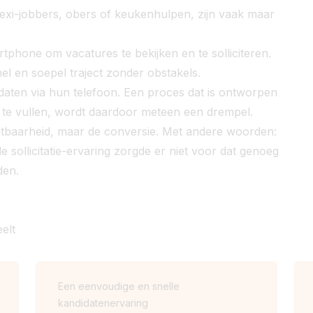
lexi-jobbers, obers of keukenhulpen, zijn vaak maar
phone om vacatures te bekijken en te solliciteren.
l en soepel traject zonder obstakels.
daten via hun telefoon. Een proces dat is ontworpen
 te vullen, wordt daardoor meteen een drempel.
chtbaarheid, maar de conversie. Met andere woorden:
sollicitatie-ervaring zorgde er niet voor dat genoeg
den.
elt
Een eenvoudige en snelle
kandidatenervaring