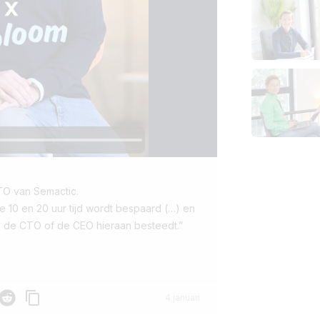
TO van Semactic.
e 10 en 20 uur tijd wordt bespaard (…) en
r, de CTO of de CEO hieraan besteedt.”
p
Reddit
4 januari