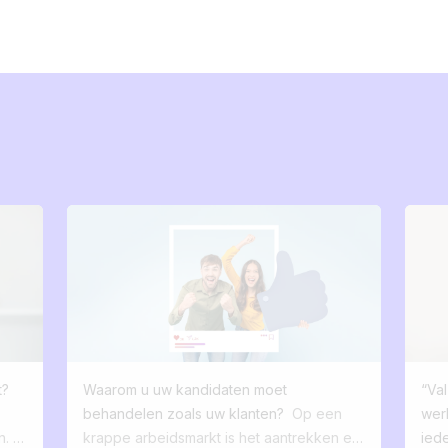
t?
Waarom u uw kandidaten moet
“Va
behandelen zoals uw klanten?
Op een
wer
. In
krappe arbeidsmarkt is het aantrekken en
ied