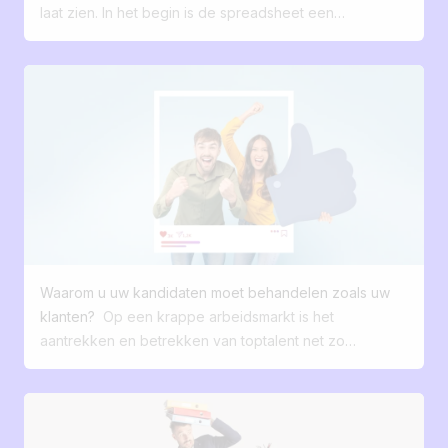
meertalige verspreiding ✅ Rapportage
laat zien. In het begin is de spreadsheet een
afgestemd op hun indicatoren ✅
vanzelfsprekende bondgenoot: een paar rijen, drie
Automatische creatie van carrousels om
kolommen, en het bijhouden van je sollicitaties staat.
jobs te promoten Soms is de beste
Het is snel, gratis, flexibel. Precies wat je ervan
oplossing niet de grootste. Maar degene
verwacht. Maar in recruitment dringt zich geleidelijk
die echt inspeelt op de behoeften van je
een realiteit op: een eenvoudige organisatie werkt
teams. En jij, hoeveel functionaliteiten van
prima zolang het aantal sollicitaties beheersbaar blijft .
je ATS gebruik je nu echt dagelijks? 🤔
Maar dan veranderen de behoeften. Meer sollicitaties,
meerdere functies waarvoor je tegelijk moet werven,
en vroeg of laat collega’s die zich bij je team voegen.
De opvolging wordt wat minder soepel, de informatie
raakt verspreid over verschillende dragers en
Waarom u uw kandidaten moet behandelen zoals uw
sommige taken kosten meer tijd dan vroeger. Niets
klanten?
Op een krappe arbeidsmarkt is het
ernstigs, maar wel een duidelijk signaal: de tool bereikt
aantrekken en betrekken van toptalent net zo
zijn grenzen. Vanaf dat punt is de vraag niet meer echt
strategisch geworden als het verleiden van uw klanten.
of Excel werkt, maar of het nog wel aansluit bij uw
Toch blijven te veel bedrijven werving zien als een
behoeften. Het ‘te-veel-spreadsheetsyndroom’: een
administratieve, secundaire functie die weinig
schijnbare, maar misleidende degelijkheid Excel is per
onderscheidend is. En wat als we dit perspectief
definitie slechts een tijdelijke oplossing voor het