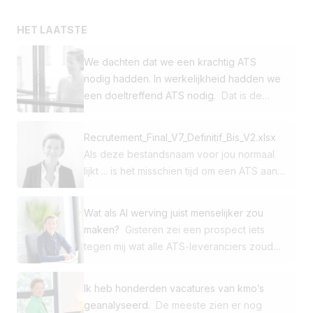
HET LAATSTE
We dachten dat we een krachtig ATS
nodig hadden. In werkelijkheid hadden we
een doeltreffend ATS nodig.
Dat is de
conclusie die een van onze klanten trok
toen hij besloot over te stappen van
Recrutement_Final_V7_Definitif_Bis_V2.xlsx
Workday naar Jobloom. Dit mkb-bedrijf
Als deze bestandsnaam voor jou normaal
gebruikte onze werkenbij-site en onze
lijkt ... is het misschien tijd om een ATS aan
multiposting-oplossing al. Voor zijn ATS had
te schaffen. 😅 In het begin doet Excel het
het een van de wereldwijde marktleiders
werk prima. Dan komen: ➡️ 150 sollicitaties
gekozen. Toch was het in de dagelijkse
Wat als AI werving juist menselijker zou
➡️ 4 wervingen tegelijk ➡️ Cv's in Outlook
praktijk niet de kracht die het verschil
maken?
Gisteren zei een prospect iets
of in Dropbox-mappen ➡️ Opmerkingen in
maakte. Het was de eenvoud, de snelheid
tegen mij wat alle ATS-leveranciers zouden
zijn schrift ➡️ Managers die vragen:
en de efficiëntie. 🚀 Toen kwam er een
moeten horen. "Ik zoek de oplossing die
"Hoever staan we?" En ineens bent u meer
eenvoudige vraag: 👉 Waarom brengen
me dankzij AI tijd zal opleveren, zodat ik
tijd kwijt aan het beheren van uw bestand
Ik heb honderden vacatures van kmo’s
onze recruiters zoveel tijd door in hun
de mens weer centraal kan zetten in het
dan aan het werven. Het probleem is niet
geanalyseerd.
De meeste zien er nog