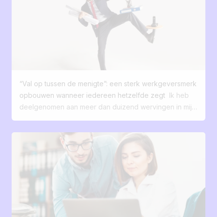
zouden veranderen? En wat als uw toekomstige
beheer van uw wervingen. Microsoft Excel is
kandidaten in werkelijkheid uw meest waardevolle
oorspronkelijk ontworpen om met cijfergegevens te
klanten waren? Degenen die uw groei, uw cultuur en
werken en informatie in tabelvorm te structureren.
uw vermogen om te innoveren bepalen? Werving is
Zijn/haar belangrijkste rol is: berekeningen maken
niet langer slechts een eenvoudig HR-proces, het is
(budgetten, prognoses, financiële analyses) gegevens
tegenwoordig uitgegroeid tot een digitale ervaring.
ordenen (lijsten, inventarissen, eenvoudige databases)
55% van de kandidaten wijst een aanbod af vanwege
snel analyseren (sorteren, filteren, draaitabellen)
“Val op tussen de menigte”: een sterk werkgeversmerk
een slecht verloop van de procedure. 50% zegt
scenario’s modelleren (simulaties, projecties) Met
opbouwen wanneer iedereen hetzelfde zegt
Ik heb
teleurgesteld te zijn in hun ervaring als kandidaat. De
andere woorden, Excel is een hulpmiddel voor
deelgenomen aan meer dan duizend wervingen in mijn
meeste kandidaten verwachten een vlotte,
gegevensverwerking en -analyse, geen ideaal
carrière. En bijna elke keer hoorde ik dezelfde zinnen:
transparante en boeiende ervaring. Ze vergelijken jullie
hulpmiddel om een workflow of complexe processen
"We willen goede profielen aantrekken." "We willen
sollicitatieproces met de ervaring die ze hebben met
te beheren. Excel vervult zijn rol perfect als: Uw aantal
ons onderscheiden." "We willen dat er over ons
merken, of het nu gaat om het kopen van een product
sollicitaties blijft verwaarloosbaar (1 of 2 functies per
gepraat wordt." Maar wanneer ik dieper inga en deze
of het afsluiten van een abonnement op een dienst. Om
jaar). Elke vacature levert minder dan 20 sollicitaties op.
eenvoudige vraag stel: Wat is jullie verschil, wat bieden
dit soort profielen aan te trekken, is het niet meer
U bent als enige de baas aan boord om het bestand bij
jullie aan dat anderen niet hebben? … valt er een stilte.
genoeg om een vacature te plaatsen en af te wachten.
te werken. Het breekpunt komt zodra je gaat
De arbeidsmarkt is veranderd. Talenten hebben keuze.
Je moet een verhaal vertellen, een ervaring creëren
opschalen. Vermenigvuldig het aantal openstaande
Ze vergelijken. Ze stellen vragen. Ze googelen. En
en interesse omzetten in actie. Precies zoals een
functies en voeg een manager toe in de keten, en de
geconfronteerd met een lawine van aanbiedingen
succesvolle marketingstrategie dat doet. Uw