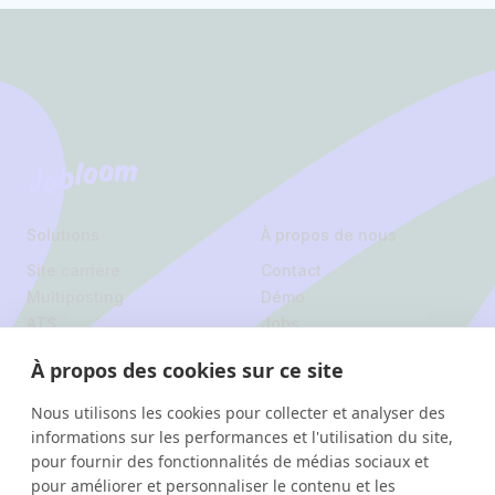
Footer
Jobloom
Solutions
À propos de nous
Site carrière
Contact
Multiposting
Démo
ATS
Jobs
À propos des cookies sur ce site
Légal
Politique de
Nous utilisons les cookies pour collecter et analyser des
informations sur les performances et l'utilisation du site,
confidentialité
pour fournir des fonctionnalités de médias sociaux et
pour améliorer et personnaliser le contenu et les